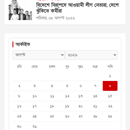
বিদেশে নিরাপদে আওয়ামী লীগ নেতারা, দেশে
ঝুঁকিতে কর্মীরা
শনিবার, ০৮ আগস্ট ২০২৬
আর্কাইভ
রবি
সোম
মঙ্গল
বুধ
বৃহঃ
শুক্র
শনি
১
২
৩
৪
৫
৬
৭
৮
৯
১০
১১
১২
১৩
১৪
১৫
১৬
১৭
১৮
১৯
২০
২১
২২
২৩
২৪
২৫
২৬
২৭
২৮
২৯
৩০
৩১