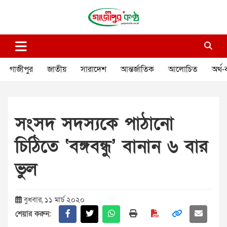
Skip
to
content
গাজীপুর কণ্ঠ
গণমানুষের কণ্ঠ
গাজীপুর
জাতীয়
সারাদেশ
আন্তর্জাতিক
আলোচিত
অর্থ-
সংসদ সদস্যকে পাঠানো
চিঠিতে ‘বঙ্গবন্ধু’ বানান ৬ বার
ভুল
বুধবার, ১১ মার্চ ২০২০
শেয়ার করুন: