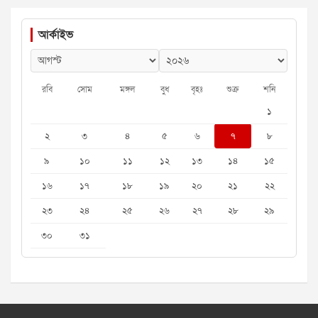
আর্কাইভ
রবি
সোম
মঙ্গল
বুধ
বৃহঃ
শুক্র
শনি
১
২
৩
৪
৫
৬
৭
৮
৯
১০
১১
১২
১৩
১৪
১৫
১৬
১৭
১৮
১৯
২০
২১
২২
২৩
২৪
২৫
২৬
২৭
২৮
২৯
৩০
৩১