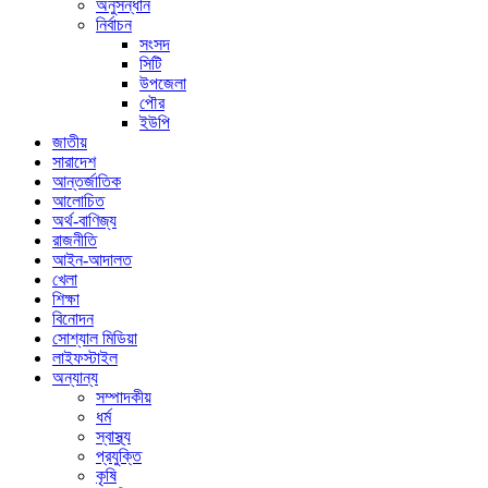
অনুসন্ধান
নির্বাচন
সংসদ
সিটি
উপজেলা
পৌর
ইউপি
জাতীয়
সারাদেশ
আন্তর্জাতিক
আলোচিত
অর্থ-বাণিজ্য
রাজনীতি
আইন-আদালত
খেলা
শিক্ষা
বিনোদন
সোশ্যাল মিডিয়া
লাইফস্টাইল
অন্যান্য
সম্পাদকীয়
ধর্ম
স্বাস্থ্য
প্রযুক্তি
কৃষি