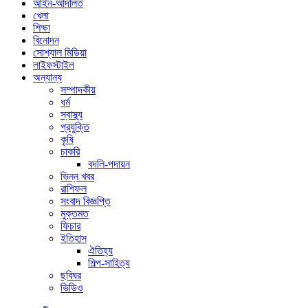
আইন-আদালত
খেলা
শিক্ষা
বিনোদন
সোশ্যাল মিডিয়া
লাইফস্টাইল
অন্যান্য
সম্পাদকীয়
ধর্ম
স্বাস্থ্য
প্রযুক্তি
কৃষি
চাকরি
বদলি-পদায়ন
ভিন্ন খবর
রাশিফল
সংবাদ বিজ্ঞপ্তি
মুক্তমত
ফিচার
ইতিহাস
ঐতিহ্য
শিল্প-সাহিত্য
ছবিঘর
ভিডিও