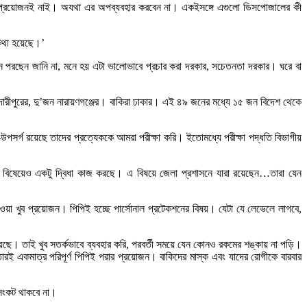
নও প্রয়োজনই নাই। অযথা এর অপব্যবহার করবেন না। একইসঙ্গে এগুলো ডিসপোজালের কী
 কথা হয়েছে।’
েন পরছেন জানি না, মনে হয় এটা ভালোভাবে প্রচার করা দরকার, সচেতনতা দরকার। ঘরে বা
ারীপুরের, দু’জন নারায়ণগঞ্জের। বাকিরা ঢাকার। এই ৪৯ জনের মধ্যে ১৫ জন বিদেশ থেকে
সর্গ রয়েছে তাদের প্রত্যেককে আমরা পরীক্ষা করি। ইতোমধ্যে পরীক্ষা পদ্ধতি বিভাগীয়
ার বিষেয়েও একটু দ্বিধা কাজ করছে। এ বিষয়ে জেলা প্রশাসনে যারা রয়েছেন…তারা যেন
হওয়া খুব প্রয়োজন। পিপিই হচ্ছে পার্সোনাল প্রটেকশনের বিষয়। যেটা যে লেভেলে লাগবে,
ট রয়েছে। তাই খুব সতর্কভাবে ব্যবহার করি, পরবর্তী সময়ে যেন কোনও রকমের শঙ্কায় না পড়ি।
রই একমাত্র পরিপূর্ণ পিপিই পরার প্রয়োজন। বাকিদের মাস্ক এবং যাদের রোগীকে বারবার
 সংকট থাকবে না।