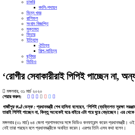
চাকরি
বদলি-পদায়ন
ভিন্ন খবর
রাশিফল
সংবাদ বিজ্ঞপ্তি
মুক্তমত
ফিচার
ইতিহাস
ঐতিহ্য
শিল্প-সাহিত্য
ছবিঘর
ভিডিও
‘রোগীর সেবাকারীরাই পিপিই পাচ্ছেন না, অন্য
মঙ্গলবার, ৩১ মার্চ ২০২০
শেয়ার করুন:
গাজীপুর কণ্ঠ ডেস্ক :
প্রধানমন্ত্রী শেখ হাসিনা বলেছেন, ‘পিপিই (ব্যক্তিগত সুরক্ষা স
তারাই পিপিই পাচ্ছেন না, কিন্তু অনেকেই ঘরে-বাইরে এটা পরে ঘুরে বেড়াচ্ছেন। এর থেক
মঙ্গলবার (৩১ মার্চ) ৬৪ জেলা প্রশাসকদের সঙ্গে ভিডিও কনফারেন্স করেন প্রধানমন্ত্রী। 
নেই তারা পরছেন বলে প্রধানমন্ত্রীকে অবহিত করেন। এরপর তিনি এসব কথা বলেন।