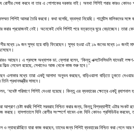
ন। যে রোগীর সেবা করবে না তার এ পোশাকের দরকার নাই। অযথা পিপিই পরার কারও কো
সম্মত পিপিই আমরা তৈরি করবো। কথা বলেছি, ব্যবস্থা নিয়েছি। গার্মেন্টস মালিকদের সঙ্গে
বহার করার প্রয়োজনই নেই। অনেকেই দেখি পিপিই পরে যত্রতত্র ঘুরে বেড়াচ্ছেন। তারা ক
গীর মধ্যে ১৯ জন সুস্থ হয়ে বাড়ি ফিরেছেন। সুস্থ হওয়া এই ১৯ জনের মধ্যে ১০ জনই মাদ
া এসেছেন।
 আছেন। এ প্রসঙ্গে অধ্যাপক ডা. ফ্লোরা বলেন, ‘কিন্তু এক্সটেনসিভলি যাদেরই লক্ষণ-উপ
আর ফিল্ড লেভেল রয়েছে, সেখানেও আজ থেকে কাজ শুরু হবে।’
রেছেন এলাকার মধ্যে তারা একটু আলাদা অনুভব করছেন, বাড়িওয়ালা বাড়িতে ঢুকতে দেওয়
তিনি প্রধানমন্ত্রীর সামনে।
যথেষ্ট পরিমাণে পিপিই দেওয়া হয়েছে। কিন্তু ‍এর ব্যবহারের ক্ষেত্রে একটু র‍্যাশনাল 
মরা আপ্রাণ চেষ্টা করছি পিপিই সরবরাহ নিশ্চিত করার জন্য, কিন্তু বিশ্বব্যাপীই এটার সংক
করছে। হাসপাতালে ‍যিনি রোগীর সংস্পর্শে যাবেন এবং যিনি কোনও প্রসিডিউর করবেন, তা
তাল ও ল্যাবরেটরিতে যারা কাজ করছেন, তাদের জন্য পিপিই ব্যবহারের নিশ্চিত করা গেলে আর