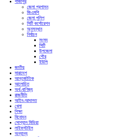
গাজীপুর
জেলা প্রশাসন
জিএমপি
জেলা পুলিশ
সিটি কর্পোরেশন
অনুসন্ধান
নির্বাচন
সংসদ
সিটি
উপজেলা
পৌর
ইউপি
জাতীয়
সারাদেশ
আন্তর্জাতিক
আলোচিত
অর্থ-বাণিজ্য
রাজনীতি
আইন-আদালত
খেলা
শিক্ষা
বিনোদন
সোশ্যাল মিডিয়া
লাইফস্টাইল
অন্যান্য