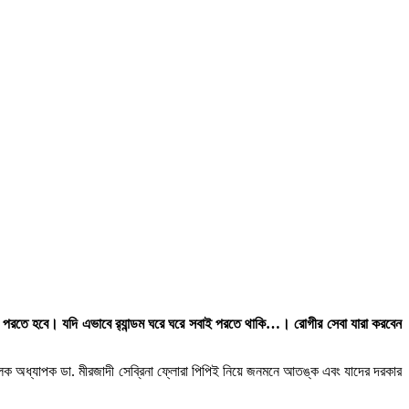
াদের পরতে হবে। যদি এভাবে র‌্যান্ডম ঘরে ঘরে সবাই পরতে থাকি…। রোগীর সেবা যারা করবেন
পরিচালক অধ্যাপক ডা. মীরজাদী সেব্রিনা ফ্লোরা পিপিই নিয়ে জনমনে আতঙ্ক এবং যাদের দরকার