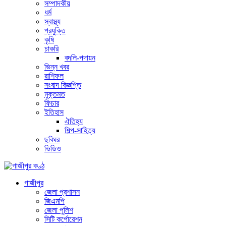
সম্পাদকীয়
ধর্ম
স্বাস্থ্য
প্রযুক্তি
কৃষি
চাকরি
বদলি-পদায়ন
ভিন্ন খবর
রাশিফল
সংবাদ বিজ্ঞপ্তি
মুক্তমত
ফিচার
ইতিহাস
ঐতিহ্য
শিল্প-সাহিত্য
ছবিঘর
ভিডিও
গাজীপুর
জেলা প্রশাসন
জিএমপি
জেলা পুলিশ
সিটি কর্পোরেশন