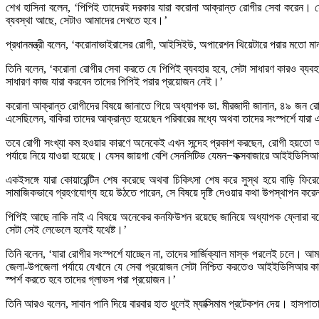
শেখ হাসিনা বলেন, ‘পিপিই তাদেরই দরকার যারা করোনা আক্রান্ত রোগীর সেবা করে
ব্যবস্থা আছে, সেটাও আমাদের দেখতে হবে।’
প্রধানমন্ত্রী বলেন, ‘করোনাভাইরাসের রোগী, আইসিইউ, অপারেশন থিয়েটারে পরার মতো মান
তিনি বলেন, ‘করোনা রোগীর সেবা করতে যে পিপিই ব্যবহার হবে, সেটা সাধারণ কারও ব্য
সাধারণ কাজ যারা করবেন তাদের পিপিই পরার প্রয়োজন নেই।’
করোনা আক্রান্ত রোগীদের বিষয়ে জানাতে গিয়ে অধ্যাপক ডা. মীরজাদী জানান, ৪৯ জন রো
এসেছিলেন, বাকিরা তাদের আক্রান্ত হয়েছেন পরিবারের মধ্যে অথবা তাদের সংস্পর্শে যার
তবে রোগী সংখ্যা কম হওয়ার কারণে অনেকেই এখন সন্দেহ প্রকাশ করছেন, রোগী হয়তো আরও
পর্যায়ে নিয়ে যাওয়া হয়েছে। যেসব জায়গা বেশি সেনসিটিভ যেমন−কক্সবাজারে আইইডিসি
একইসঙ্গে যারা কোয়ারেন্টিন শেষ করেছে অথবা চিকিৎসা শেষ করে সুস্থ হয়ে বাড়ি ফি
সামাজিকভাবে গ্রহণযোগ্য হয়ে উঠতে পারেন, সে বিষয়ে দৃষ্টি দেওয়ার কথা উপস্থাপন করেন 
পিপিই আছে নাকি নাই এ বিষয়ে অনেকের কনফিউশন রয়েছে জানিয়ে অধ্যাপক ফ্লোরা বলেন, ‘
সেটা সেই লেভেলে হলেই যথেষ্ট।’
তিনি বলেন, ‘যারা রোগীর সংস্পর্শে যাচ্ছেন না, তাদের সার্জিক্যাল মাস্ক পরলেই চলে। আ
জেলা-উপজেলা পর্যায়ে যেখানে যে সেবা প্রয়োজন সেটা নিশ্চিত করতেও আইইডিসিআর কাজ 
স্পর্শ করতে হবে তাদের গ্লাভস পরা প্রয়োজন।’
তিনি আরও বলেন, সাবান পানি দিয়ে বারবার হাত ধুলেই ম্যাক্সিমাম প্রটেকশন দেয়। হাসপা