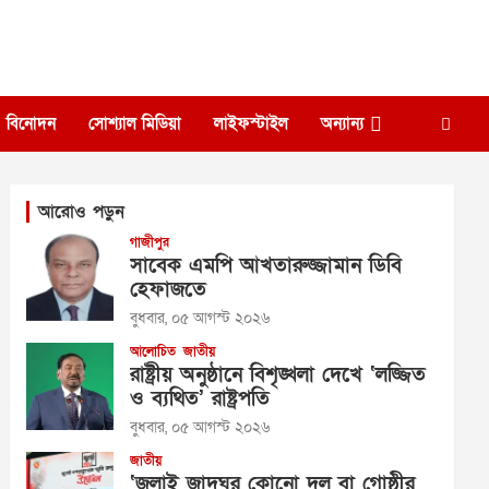
বিনোদন
সোশ্যাল মিডিয়া
লাইফস্টাইল
অন্যান্য
আরোও পড়ুন
গাজীপুর
সাবেক এমপি আখতারুজ্জামান ডিবি
হেফাজতে
বুধবার, ০৫ আগস্ট ২০২৬
আলোচিত
জাতীয়
রাষ্ট্রীয় অনুষ্ঠানে বিশৃঙ্খলা দেখে ‘লজ্জিত
ও ব্যথিত’ রাষ্ট্রপতি
বুধবার, ০৫ আগস্ট ২০২৬
জাতীয়
‘জুলাই জাদুঘর কোনো দল বা গোষ্ঠীর