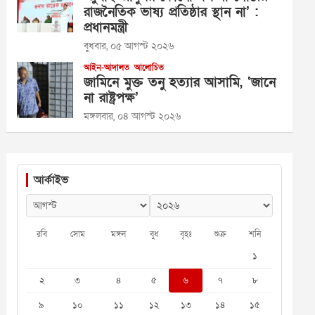
রাজনৈতিক ভাষ্য প্রতিষ্ঠার স্থান না’ :
প্রধানমন্ত্রী
বুধবার, ০৫ আগস্ট ২০২৬
আইন-আদালত
আলোচিত
জামিনে মুক্ত তনু হত্যার আসামি, ‘জানে
না রাষ্ট্রপক্ষ’
মঙ্গলবার, ০৪ আগস্ট ২০২৬
আর্কাইভ
রবি
সোম
মঙ্গল
বুধ
বৃহঃ
শুক্র
শনি
১
২
৩
৪
৫
৬
৭
৮
৯
১০
১১
১২
১৩
১৪
১৫