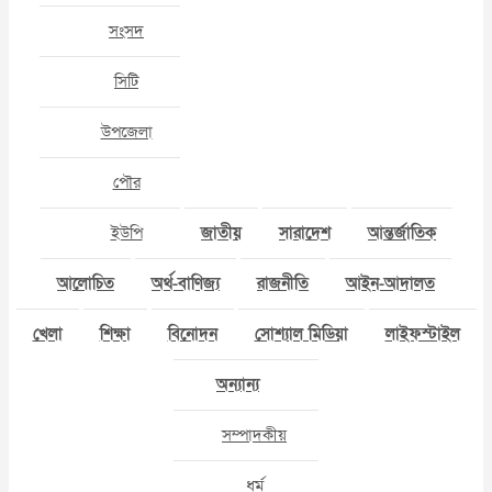
সংসদ
সিটি
উপজেলা
পৌর
ইউপি
জাতীয়
সারাদেশ
আন্তর্জাতিক
আলোচিত
অর্থ-বাণিজ্য
রাজনীতি
আইন-আদালত
খেলা
শিক্ষা
বিনোদন
সোশ্যাল মিডিয়া
লাইফস্টাইল
অন্যান্য
সম্পাদকীয়
ধর্ম