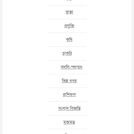
স্বাস্থ্য
প্রযুক্তি
কৃষি
চাকরি
বদলি-পদায়ন
ভিন্ন খবর
রাশিফল
সংবাদ বিজ্ঞপ্তি
মুক্তমত