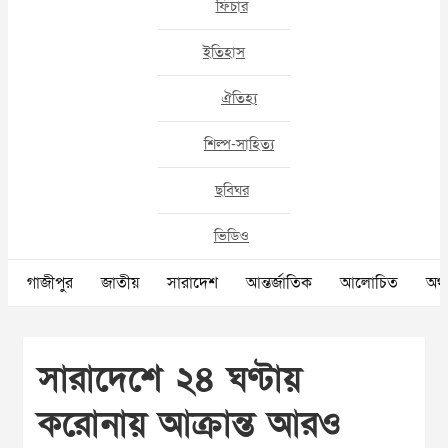
ফিচার
ইতিহাস
ঐতিহ্য
শিল্প-সাহিত্য
ছবিঘর
ভিডিও
গাজীপুর
জাতীয়
সারাদেশ
আন্তর্জাতিক
আলোচিত
অর্থ
সারাদেশে ২৪ ঘণ্টায়
করোনায় আক্রান্ত আরও