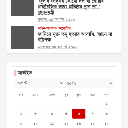
‘জুলাই জাদুঘর কোনো দল বা গোষ্ঠীর
রাজনৈতিক ভাষ্য প্রতিষ্ঠার স্থান না’ :
প্রধানমন্ত্রী
বুধবার, ০৫ আগস্ট ২০২৬
আইন-আদালত
আলোচিত
জামিনে মুক্ত তনু হত্যার আসামি, ‘জানে না
রাষ্ট্রপক্ষ’
মঙ্গলবার, ০৪ আগস্ট ২০২৬
আর্কাইভ
রবি
সোম
মঙ্গল
বুধ
বৃহঃ
শুক্র
শনি
১
২
৩
৪
৫
৬
৭
৮
৯
১০
১১
১২
১৩
১৪
১৫