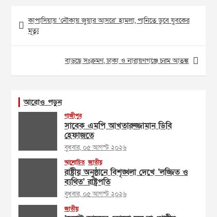
Post
কাপাসিয়ায় ‘নৌকায় জুয়ার আসরে’ হামলা, পানিতে ডুবে যুবকের
navigation
মূত্যু
বাড়ছে সংক্রমণ, ঢাকা ও নারায়ণগঞ্জে চরম আতঙ্ক
আরোও পড়ুন
গাজীপুর
সাবেক এমপি আখতারুজ্জামান ডিবি
হেফাজতে
বুধবার, ০৫ আগস্ট ২০২৬
আলোচিত
জাতীয়
রাষ্ট্রীয় অনুষ্ঠানে বিশৃঙ্খলা দেখে ‘লজ্জিত ও
ব্যথিত’ রাষ্ট্রপতি
বুধবার, ০৫ আগস্ট ২০২৬
জাতীয়