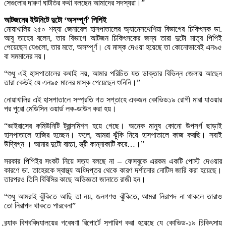
সেগুলোর দারুণ ঘাটতির কথা বলছেন আমাদের সদস্যরা।”
আটজনের ইউনিটে দুটো ‘অসম্পূর্ণ’ পিপিই
নোয়াখালির ২৫০ শয্যা জেনারেল হাসপাতালের অ্যানেসথেশিয়া বিভাগের চিকিৎসক ডা.
আবু তাহের বলেন, তার বিভাগে আটজন চিকিৎসকের জন্য তারা দুটো মাত্র পিপিই
পেয়েছেন যেগুলো, তার মতে, অসম্পূর্ণ। যে মাস্ক দেওয়া হয়েছে তা কোনোভাবেই এন৯৫
বা সমমানের নয়।
“শুধু এই হাসপাতালের কথাই নয়, আমার পরিচিত যত ডাক্তার বিভিন্ন জেলায় আছেন
তারা কেউই যে এন৯৫ মানের মাস্ক পেয়েছেন শুনিনি।”
নোয়াখালির এই হাসপাতালে সম্প্রতি গত সপ্তাহে একজন কোভিড১৯ রোগী মারা যাওয়ার
পর পুরো মেডিসিন ওয়ার্ড লক-ডাউন করা হয়।
“ভাইরাসের কমিউনিটি ট্রান্সমিশন হয়ে গেছে। অনেক মানুষ কোনো উপসর্গ ছাড়াই
হাসপাতালে হাজির হচ্ছেন। ফলে, আমরা ঝুঁকি নিয়ে হাসপাতালে কাজ করছি। সবাই
উদ্বিগ্ন । আমার দুটো বাচ্চা, স্ত্রী কান্নাকাটি করে…।”
সরকার পিপিইর সংকট নিয়ে সত্য বলছে না – ফেসবুকে এরকম একটি পোস্ট দেওয়ার
কারণে ডা. তাহেরকে স্বাস্থ্য অধিদপ্তর থেকে কারণ দর্শানোর নোটিস জারি করা হয়েছে।
তারপরও তিনি বিবিসির কাছে অভিজ্ঞতা জানাতে রাজী হন।
“শুধু আমরাই ঝুঁকিতে আছি তা নয়, জনগণও ঝুঁকিতে, আমরা নিরাপদ না থাকলে তারাও
তো নিরাপদ থাকতে পারবেনা”
ব্র্যাক বিশ্ববিদ্যালয়ের গবেষণা রিপোর্টে সুপারিশ করা হয়েছে যে কোভিড-১৯ চিকিৎসায়