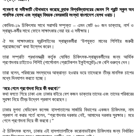
গবেষণা বা সমীক্ষাটি যৌথভাবে করেছে ব্র্যাক বিশ্ববিদ্যালয়ের জেমস পি গ্রান্ট স্কুল অব
পাবলিক হেলথ এবং স্বাস্থ্য বিষয়ক বেসরকারি সংস্থা বাংলাদেশ হেলথ ওয়াচ।
কোভিড-১৯ চিকিৎসার সাথে সরাসরি সম্পৃক্ত – এমন মোট ৬০ জন ডাক্তার, নার্স ও
স্বাস্থ্য-কর্মীর সাথে ফোনে সাক্ষাৎকার নেয়া হয় এ সমীক্ষায়।
ঐ সব সাক্ষাৎকারে ফ্রন্টলাইনের স্বাস্থ্যকর্মীরা ‘উপযুক্ত মানের পিপিইর জরুরী
প্রয়োজনের” কথা উল্লেখ করেন।
তারা সম্প্রতি প্রধানমন্ত্রী কর্তৃক ঘোষিত চিকিৎসক-স্বাস্থ্যকর্মীদের জন্য আর্থিক
প্রণোদনার চাইতেও পিপিই (পার্সোনাল প্রোটেকশন ইকুইপমেন্ট)-কে বেশি গুরুত্ব দেন।
তারা বলেন, পরিবারের সদস্যদের আক্রান্ত হওয়ার ভয়ে তাদেরকে তীব্র মানসিক চাপের
মধ্যে দিনযাপন করতে হচ্ছে।
‘মরে গেলে প্রণোদনা দিয়ে কী করবো?’
কথা বলতে গিয়ে ঢাকা এবং ঢাকার বাইরে বেশ কজন ডাক্তার তাদের এবং তাদের পরিবারের
সুরক্ষা নিয়ে তীব্র উদ্বেগ প্রকাশ করেছেন।
ঢাকার মুগদা মেডিকেল কলেজ হাসপাতালের সার্জারি বিভাগের একজন চিকিৎসক, নাম
প্রকাশ না করার শর্তে বলেন, “প্রণোদনার দরকার নেই, আমাদের দরকার সুরক্ষার। মরে
গেলে প্রণোদনা দিয়ে কী করবো।”
ঐ চিকিৎসক বলেন, ঢাকার এই হাসপাতালটিকে করোনাভা‌ইরাস চিকিৎসার জন্য নির্ধারিত