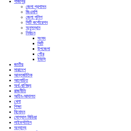
গাজীপুর
জেলা প্রশাসন
জিএমপি
জেলা পুলিশ
সিটি কর্পোরেশন
অনুসন্ধান
নির্বাচন
সংসদ
সিটি
উপজেলা
পৌর
ইউপি
জাতীয়
সারাদেশ
আন্তর্জাতিক
আলোচিত
অর্থ-বাণিজ্য
রাজনীতি
আইন-আদালত
খেলা
শিক্ষা
বিনোদন
সোশ্যাল মিডিয়া
লাইফস্টাইল
অন্যান্য