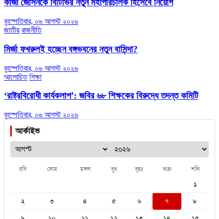
কাজী জেসিনকে বিটিভির নতুন মহাপরিচালক হিসেবে নিয়োগ
বৃহস্পতিবার, ০৬ আগস্ট ২০২৬
জাতীয়
রাজনীতি
মির্জা ফখরুলই হচ্ছেন বঙ্গভবনের নতুন বাসিন্দা?
বৃহস্পতিবার, ০৬ আগস্ট ২০২৬
আলোচিত
শিক্ষা
‘রাষ্ট্রবিরোধী কার্যকলাপ’: জবির ৬৮ শিক্ষকের বিরুদ্ধে তদন্ত কমিটি
বৃহস্পতিবার, ০৬ আগস্ট ২০২৬
আর্কাইভ
রবি
সোম
মঙ্গল
বুধ
বৃহঃ
শুক্র
শনি
১
২
৩
৪
৫
৬
৭
৮
৯
১০
১১
১২
১৩
১৪
১৫