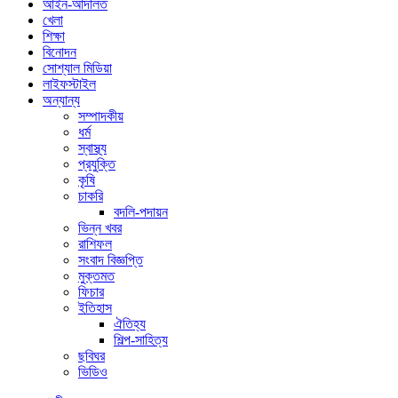
আইন-আদালত
খেলা
শিক্ষা
বিনোদন
সোশ্যাল মিডিয়া
লাইফস্টাইল
অন্যান্য
সম্পাদকীয়
ধর্ম
স্বাস্থ্য
প্রযুক্তি
কৃষি
চাকরি
বদলি-পদায়ন
ভিন্ন খবর
রাশিফল
সংবাদ বিজ্ঞপ্তি
মুক্তমত
ফিচার
ইতিহাস
ঐতিহ্য
শিল্প-সাহিত্য
ছবিঘর
ভিডিও