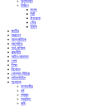
অনুসন্ধান
নির্বাচন
সংসদ
সিটি
উপজেলা
পৌর
ইউপি
জাতীয়
সারাদেশ
আন্তর্জাতিক
আলোচিত
অর্থ-বাণিজ্য
রাজনীতি
আইন-আদালত
খেলা
শিক্ষা
বিনোদন
সোশ্যাল মিডিয়া
লাইফস্টাইল
অন্যান্য
সম্পাদকীয়
ধর্ম
স্বাস্থ্য
প্রযুক্তি
কৃষি