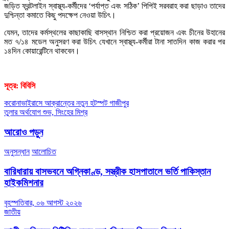
জড়িত ফ্রন্টলাইন স্বাস্থ্য-কর্মীদের ‘পর্যাপ্ত এবং সঠিক’ পিপিই সরবরাহ করা ছাড়াও তাদের
দুশ্চিন্তা কমাতে কিছু পদক্ষেপ নেওয়া উচিৎ।
যেমন, তাদের কর্মস্থলের কাছাকাছি বাসস্থান নিশ্চিত করা প্রয়োজন এবং চীনের উহানের
মত ৭/১৪ মডেল অনুসরণ করা উচিৎ যেখানে স্বাস্থ্য-কর্মীরা টানা সাতদিন কাজ করার পর
১৪দিন কোয়ারেন্টিনে থাকবেন।
সূত্র: বিবিসি
Post
করোনাভাইরাসে আক্রান্তের নতুন হটস্পট গাজীপুর
তুলার অর্থযোগ শুভ, সিংহের মিশ্র
navigation
আরোও পড়ুন
অনুসন্ধান
আলোচিত
বারিধারায় বাসভবনে অগ্নিকাণ্ড, সস্ত্রীক হাসপাতালে ভর্তি পাকিস্তান
হাইকমিশনার
বৃহস্পতিবার, ০৬ আগস্ট ২০২৬
জাতীয়