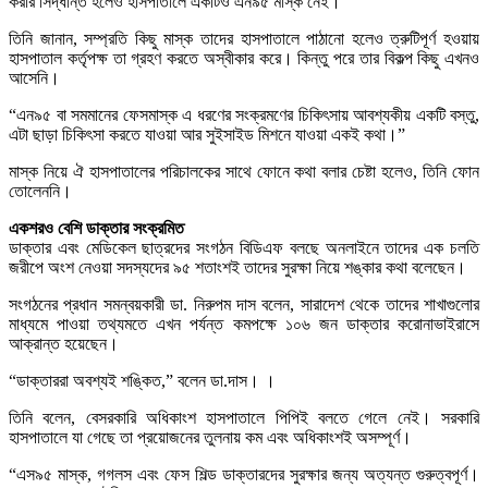
করার সিদ্ধান্ত হলেও হাসপাতালে একটিও এন৯৫ মাস্ক নেই।
তিনি জানান, সম্প্রতি কিছু মাস্ক তাদের হাসপাতালে পাঠানো হলেও ত্রুটিপূর্ণ হওয়ায়
হাসপাতাল কর্তৃপক্ষ তা গ্রহণ করতে অস্বীকার করে। কিন্তু পরে তার বিকল্প কিছু এখনও
আসেনি।
“এন৯৫ বা সমমানের ফেসমাস্ক এ ধরণের সংক্রমণের চিকিৎসায় আবশ্যকীয় একটি বস্তু,
এটা ছাড়া চিকিৎসা করতে যাওয়া আর সুইসাইড মিশনে যাওয়া একই কথা।”
মাস্ক নিয়ে ঐ হাসপাতালের পরিচালকের সাথে ফোনে কথা বলার চেষ্টা হলেও, তিনি ফোন
তোলেননি।
একশরও বেশি ডাক্তার সংক্রমিত
ডাক্তার এবং মেডিকেল ছাত্রদের সংগঠন বিডিএফ বলছে অনলাইনে তাদের এক চলতি
জরীপে অংশ নেওয়া সদস্যদের ৯৫ শতাংশই তাদের সুরক্ষা নিয়ে শঙ্কার কথা বলেছেন।
সংগঠনের প্রধান সমন্বয়কারী ডা. নিরুপম দাস বলেন, সারাদেশ থেকে তাদের শাখাগুলোর
মাধ্যমে পাওয়া তথ্যমতে এখন পর্যন্ত কমপক্ষে ১০৬ জন ডাক্তার করোনাভাইরাসে
আক্রান্ত হয়েছেন।
“ডাক্তাররা অবশ্যই শঙ্কিত,” বলেন ডা.দাস। ।
তিনি বলেন, বেসরকারি অধিকাংশ হাসপাতালে পিপিই বলতে গেলে নেই। সরকারি
হাসপাতালে যা গেছে তা প্রয়োজনের তুলনায় কম এবং অধিকাংশই অসম্পূর্ণ।
“এস৯৫ মাস্ক, গগলস এবং ফেস শিল্ড ডাক্তারদের সুরক্ষার জন্য অত্যন্ত গুরুত্বপূর্ণ।