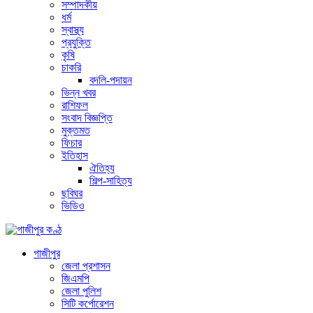
সম্পাদকীয়
ধর্ম
স্বাস্থ্য
প্রযুক্তি
কৃষি
চাকরি
বদলি-পদায়ন
ভিন্ন খবর
রাশিফল
সংবাদ বিজ্ঞপ্তি
মুক্তমত
ফিচার
ইতিহাস
ঐতিহ্য
শিল্প-সাহিত্য
ছবিঘর
ভিডিও
গাজীপুর
জেলা প্রশাসন
জিএমপি
জেলা পুলিশ
সিটি কর্পোরেশন