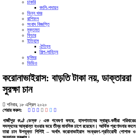
চাকরি
বদলি-পদায়ন
ভিন্ন খবর
রাশিফল
সংবাদ বিজ্ঞপ্তি
মুক্তমত
ফিচার
ইতিহাস
ঐতিহ্য
শিল্প-সাহিত্য
ছবিঘর
ভিডিও
করোনাভাইরাস: বাড়তি টাকা নয়, ডাক্তাররা
সুরক্ষা চান
শনিবার, ১৮ এপ্রিল ২০২০
শেয়ার করুন:
গাজীপুর কণ্ঠ ডেস্ক :
এক গবেষণা বলছে, হাসপাতালের স্বাস্থ্য-কর্মীরা পরিবারের
সদস্যদের আক্রান্ত হওয়ার ভয়ে তীব্র মানসিক চাপে রয়েছেন। আর্থিক প্রণোদনার বদলে
তারা চান উপযুক্ত পিপিই – অর্থাৎ করোনাভাইরাস সংক্রমণ-প্রতিরোধী পোশাক ও
অন্যান্য সরঞ্জাম।