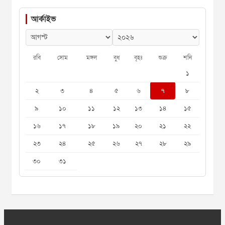
আর্কাইভ
রবি
সোম
মঙ্গল
বুধ
বৃহঃ
শুক্র
শনি
১
২
৩
৪
৫
৬
৭
৮
৯
১০
১১
১২
১৩
১৪
১৫
১৬
১৭
১৮
১৯
২০
২১
২২
২৩
২৪
২৫
২৬
২৭
২৮
২৯
৩০
৩১