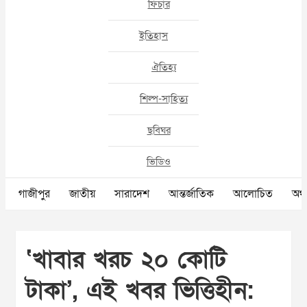
ফিচার
ইতিহাস
ঐতিহ্য
শিল্প-সাহিত্য
ছবিঘর
ভিডিও
গাজীপুর
জাতীয়
সারাদেশ
আন্তর্জাতিক
আলোচিত
অর্থ
‘খাবার খরচ ২০ কোটি
টাকা’, এই খবর ভিত্তিহীন: