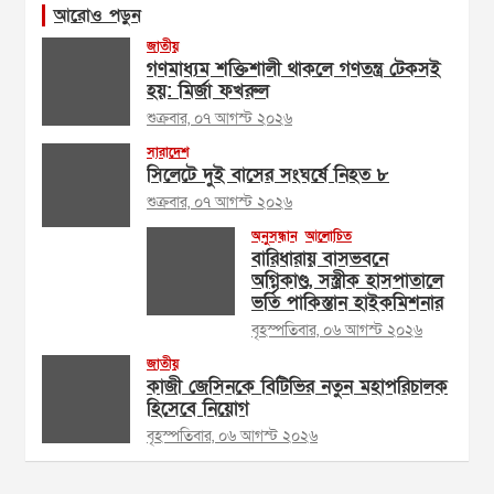
আরোও পড়ুন
জাতীয়
গণমাধ্যম শক্তিশালী থাকলে গণতন্ত্র টেকসই
হয়: মির্জা ফখরুল
শুক্রবার, ০৭ আগস্ট ২০২৬
সারাদেশ
সিলেটে দুই বাসের সংঘর্ষে নিহত ৮
শুক্রবার, ০৭ আগস্ট ২০২৬
অনুসন্ধান
আলোচিত
বারিধারায় বাসভবনে
অগ্নিকাণ্ড, সস্ত্রীক হাসপাতালে
ভর্তি পাকিস্তান হাইকমিশনার
বৃহস্পতিবার, ০৬ আগস্ট ২০২৬
জাতীয়
কাজী জেসিনকে বিটিভির নতুন মহাপরিচালক
হিসেবে নিয়োগ
বৃহস্পতিবার, ০৬ আগস্ট ২০২৬