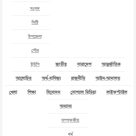
সংসদ
সিটি
উপজেলা
পৌর
ইউপি
জাতীয়
সারাদেশ
আন্তর্জাতিক
আলোচিত
অর্থ-বাণিজ্য
রাজনীতি
আইন-আদালত
খেলা
শিক্ষা
বিনোদন
সোশ্যাল মিডিয়া
লাইফস্টাইল
অন্যান্য
সম্পাদকীয়
ধর্ম