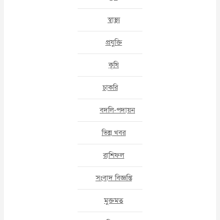
স্বাস্থ্য
প্রযুক্তি
কৃষি
চাকরি
বদলি-পদায়ন
ভিন্ন খবর
রাশিফল
সংবাদ বিজ্ঞপ্তি
মুক্তমত