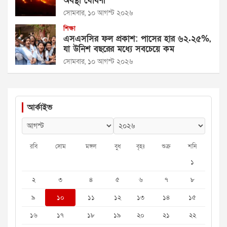
অবস্থা ঘোষণা
সোমবার, ১০ আগস্ট ২০২৬
শিক্ষা
এসএসসির ফল প্রকাশ: পাসের হার ৬২.২৫%,
যা উনিশ বছরের মধ্যে সবচেয়ে কম
সোমবার, ১০ আগস্ট ২০২৬
আর্কাইভ
রবি
সোম
মঙ্গল
বুধ
বৃহঃ
শুক্র
শনি
১
২
৩
৪
৫
৬
৭
৮
৯
১০
১১
১২
১৩
১৪
১৫
১৬
১৭
১৮
১৯
২০
২১
২২