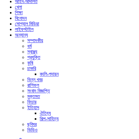
আইন-আদালত
খেলা
শিক্ষা
বিনোদন
সোশ্যাল মিডিয়া
লাইফস্টাইল
অন্যান্য
সম্পাদকীয়
ধর্ম
স্বাস্থ্য
প্রযুক্তি
কৃষি
চাকরি
বদলি-পদায়ন
ভিন্ন খবর
রাশিফল
সংবাদ বিজ্ঞপ্তি
মুক্তমত
ফিচার
ইতিহাস
ঐতিহ্য
শিল্প-সাহিত্য
ছবিঘর
ভিডিও