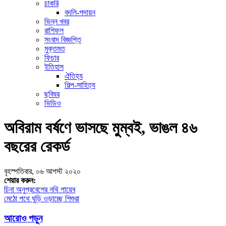
চাকরি
বদলি-পদায়ন
ভিন্ন খবর
রাশিফল
সংবাদ বিজ্ঞপ্তি
মুক্তমত
ফিচার
ইতিহাস
ঐতিহ্য
শিল্প-সাহিত্য
ছবিঘর
ভিডিও
অবিরাম বর্ষণে ভাসছে মুম্বই, ভাঙল ৪৬
বছরের রেকর্ড
বৃহস্পতিবার, ০৬ আগস্ট ২০২০
শেয়ার করুন:
Post
চিনা অনুপ্রবেশের নথি গায়েব
মেঠো পথে ঘুড়ি ওড়াচ্ছে শিশুরা
navigation
আরোও পড়ুন