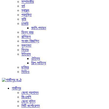
সম্পাদকীয়
ধর্ম
স্বাস্থ্য
প্রযুক্তি
কৃষি
চাকরি
বদলি-পদায়ন
ভিন্ন খবর
রাশিফল
সংবাদ বিজ্ঞপ্তি
মুক্তমত
ফিচার
ইতিহাস
ঐতিহ্য
শিল্প-সাহিত্য
ছবিঘর
ভিডিও
গাজীপুর
জেলা প্রশাসন
জিএমপি
জেলা পুলিশ
সিটি কর্পোরেশন