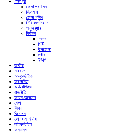
গাজীপুর
জেলা প্রশাসন
জিএমপি
জেলা পুলিশ
সিটি কর্পোরেশন
অনুসন্ধান
নির্বাচন
সংসদ
সিটি
উপজেলা
পৌর
ইউপি
জাতীয়
সারাদেশ
আন্তর্জাতিক
আলোচিত
অর্থ-বাণিজ্য
রাজনীতি
আইন-আদালত
খেলা
শিক্ষা
বিনোদন
সোশ্যাল মিডিয়া
লাইফস্টাইল
অন্যান্য