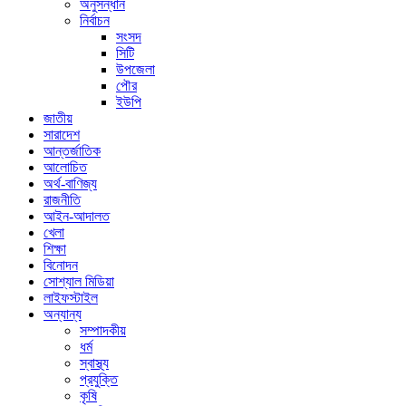
অনুসন্ধান
নির্বাচন
সংসদ
সিটি
উপজেলা
পৌর
ইউপি
জাতীয়
সারাদেশ
আন্তর্জাতিক
আলোচিত
অর্থ-বাণিজ্য
রাজনীতি
আইন-আদালত
খেলা
শিক্ষা
বিনোদন
সোশ্যাল মিডিয়া
লাইফস্টাইল
অন্যান্য
সম্পাদকীয়
ধর্ম
স্বাস্থ্য
প্রযুক্তি
কৃষি