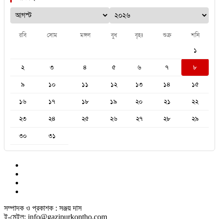
রবি
সোম
মঙ্গল
বুধ
বৃহঃ
শুক্র
শনি
১
২
৩
৪
৫
৬
৭
৮
৯
১০
১১
১২
১৩
১৪
১৫
১৬
১৭
১৮
১৯
২০
২১
২২
২৩
২৪
২৫
২৬
২৭
২৮
২৯
৩০
৩১
সম্পাদক ও প্রকাশক : সঞ্জয় দাস
ই-মেইল: info@gazipurkontho.com