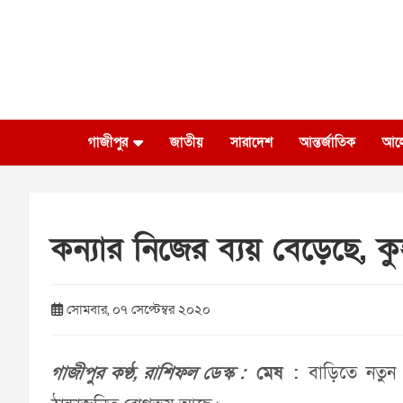
Skip
to
content
গাজীপুর
জাতীয়
সারাদেশ
আন্তর্জাতিক
আল
কন্যার নিজের ব্যয় বেড়েছে, কু
সোমবার, ০৭ সেপ্টেম্বর ২০২০
গাজীপুর কণ্ঠ, রাশিফল ডেস্ক :
মেষ :
বাড়িতে নতুন 