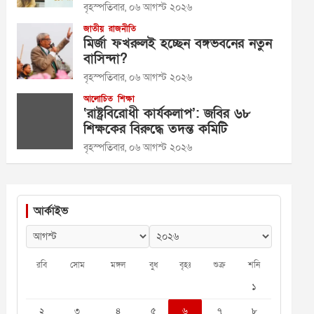
বৃহস্পতিবার, ০৬ আগস্ট ২০২৬
জাতীয়
রাজনীতি
মির্জা ফখরুলই হচ্ছেন বঙ্গভবনের নতুন
বাসিন্দা?
বৃহস্পতিবার, ০৬ আগস্ট ২০২৬
আলোচিত
শিক্ষা
‘রাষ্ট্রবিরোধী কার্যকলাপ’: জবির ৬৮
শিক্ষকের বিরুদ্ধে তদন্ত কমিটি
বৃহস্পতিবার, ০৬ আগস্ট ২০২৬
আর্কাইভ
রবি
সোম
মঙ্গল
বুধ
বৃহঃ
শুক্র
শনি
১
২
৩
৪
৫
৬
৭
৮