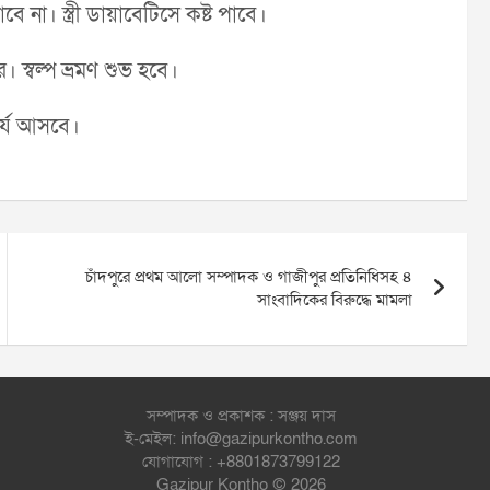
বে না। স্ত্রী ডায়াবেটিসে কষ্ট পাবে।
 স্বল্প ভ্রমণ শুভ হবে।
র্য আসবে।
চাঁদপুরে প্রথম আলো সম্পাদক ও গাজীপুর প্রতিনিধিসহ ৪
সাংবাদিকের বিরুদ্ধে মামলা
সম্পাদক ও প্রকাশক : সঞ্জয় দাস
ই-মেইল: info@gazipurkontho.com
যোগাযোগ : +8801873799122
Gazipur Kontho © 2026