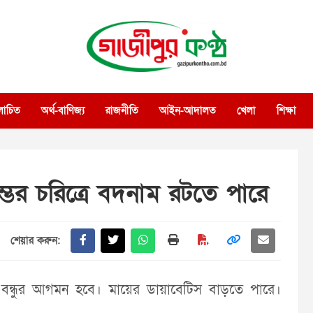
গাজীপুর কণ্ঠ
গণমানুষের কণ্ঠ
োচিত
অর্থ-বাণিজ্য
রাজনীতি
আইন-আদালত
খেলা
শিক্ষা
ম্ভর চরিত্রে বদনাম রটতে পারে
শেয়ার করুন:
বন্ধুর আগমন হবে। মায়ের ডায়াবেটিস বাড়তে পারে।