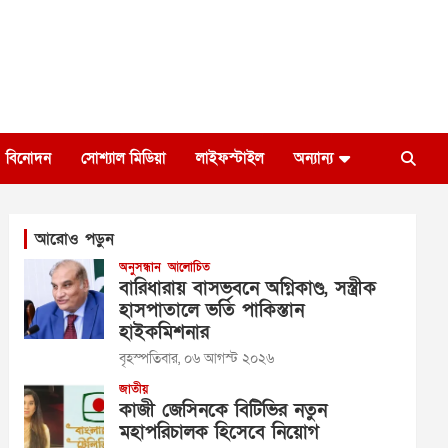
বিনোদন
সোশ্যাল মিডিয়া
লাইফস্টাইল
অন্যান্য
আরোও পড়ুন
অনুসন্ধান
আলোচিত
বারিধারায় বাসভবনে অগ্নিকাণ্ড, সস্ত্রীক
হাসপাতালে ভর্তি পাকিস্তান
হাইকমিশনার
বৃহস্পতিবার, ০৬ আগস্ট ২০২৬
জাতীয়
কাজী জেসিনকে বিটিভির নতুন
মহাপরিচালক হিসেবে নিয়োগ