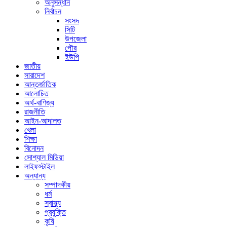
অনুসন্ধান
নির্বাচন
সংসদ
সিটি
উপজেলা
পৌর
ইউপি
জাতীয়
সারাদেশ
আন্তর্জাতিক
আলোচিত
অর্থ-বাণিজ্য
রাজনীতি
আইন-আদালত
খেলা
শিক্ষা
বিনোদন
সোশ্যাল মিডিয়া
লাইফস্টাইল
অন্যান্য
সম্পাদকীয়
ধর্ম
স্বাস্থ্য
প্রযুক্তি
কৃষি