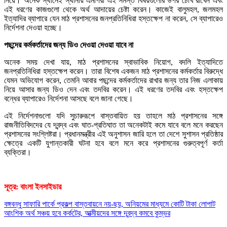
নিয়ে। অনেক স্থানেই স্থানীয় এমপিরা এই সমস্ত বিষয়গুলোর উপর চোখ রাখেন এবং
এই ধরণের কাজগুলো থেকে অর্থ আদায়ের চেষ্টা করেন। কাজেই বালুমহল, জলমহল
ইত্যাদির ব্যাপারে যেন মাঠ প্রশাসনের জনপ্রতিনিধিরা হস্তক্ষেপ না করেন, সে ব্যাপারেও
নির্দেশনা দেওয়া হচ্ছে।
পছন্দের কর্মকর্তাদের জন্য ডিও দেওয়া দেওয়া যাবে না
অনেক সময় দেখা যায়, মাঠ প্রশাসনের স্বাভাবিক নিয়োগ, বদলি ইত্যাদিতে
জনপ্রতিনিধিরা হস্তক্ষেপ করেন। তারা বিশেষ একজন মাঠ প্রশাসনের কর্মকর্তার বিরুদ্ধে
যেমন অভিযোগ করেন, তেমনি আবার পছন্দের কর্মকর্তাদের রাখার জন্য তার নিজ এলাকায়
নিয়ে আসার জন্য ডিও দেন এবং তদবির করেন। এই ধরণের তদবির এবং হস্তক্ষেপ
বন্ধের ব্যাপারেও নির্দেশনা আসছে বলে জানা গেছে।
এই নির্দেশনাগুলো যদি সুচারুরূপে বাস্তবায়িত হয় তাহলে মাঠ প্রশাসনের সঙ্গে
রাজনীতিবিদদের যে দ্বন্দ্ব এবং ঘাত-প্রতিঘাত তা অনেকটাই কমে যাবে বলে মনে করছেন
প্রশাসনের সংশ্লিষ্টরা। প্রধানমন্ত্রীর এই অনুশাসন জারি হলে তা দেশে সুশাসন প্রতিষ্ঠার
ক্ষেত্রে একটি যুগান্তকারী ঘটনা হবে বলে মনে করে প্রশাসনের গুরুত্বপূর্ণ কর্তা
ব্যক্তিরা।
সূত্র: বাংলা ইনসাইডার
Post
বঙ্গবন্ধু সাফারি পার্কে প্রকল্প বাস্তবায়নে নয়-ছয়, অনিয়মের মাধ্যমে কোটি টাকা লোপাট
আংশিক অর্থ সঞ্চয় হবে কর্কটের, আত্মীয়দের সঙ্গে দ্বন্দ্ব কমবে কুম্ভর
navigation