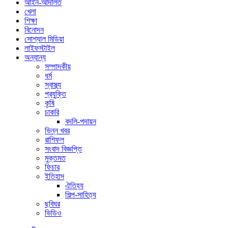
আইন-আদালত
খেলা
শিক্ষা
বিনোদন
সোশ্যাল মিডিয়া
লাইফস্টাইল
অন্যান্য
সম্পাদকীয়
ধর্ম
স্বাস্থ্য
প্রযুক্তি
কৃষি
চাকরি
বদলি-পদায়ন
ভিন্ন খবর
রাশিফল
সংবাদ বিজ্ঞপ্তি
মুক্তমত
ফিচার
ইতিহাস
ঐতিহ্য
শিল্প-সাহিত্য
ছবিঘর
ভিডিও