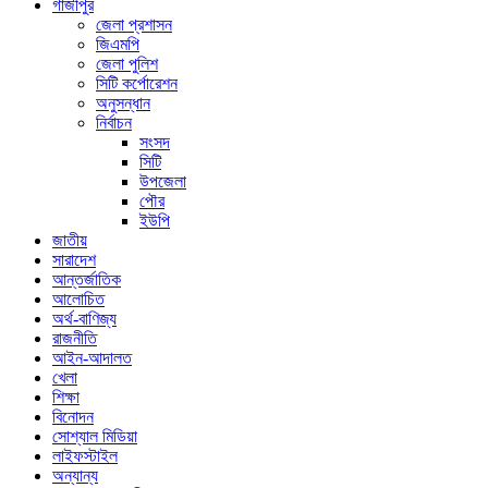
গাজীপুর
জেলা প্রশাসন
জিএমপি
জেলা পুলিশ
সিটি কর্পোরেশন
অনুসন্ধান
নির্বাচন
সংসদ
সিটি
উপজেলা
পৌর
ইউপি
জাতীয়
সারাদেশ
আন্তর্জাতিক
আলোচিত
অর্থ-বাণিজ্য
রাজনীতি
আইন-আদালত
খেলা
শিক্ষা
বিনোদন
সোশ্যাল মিডিয়া
লাইফস্টাইল
অন্যান্য