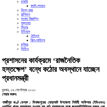
চাকরি
বদলি-পদায়ন
ভিন্ন খবর
রাশিফল
সংবাদ বিজ্ঞপ্তি
মুক্তমত
ফিচার
ইতিহাস
ঐতিহ্য
শিল্প-সাহিত্য
ছবিঘর
ভিডিও
প্রশাসনের কার্যক্রমে ‘রাজনৈতিক
হস্তক্ষেপ’ বন্ধে কঠোর অবস্থানে যাচ্ছেন
প্রধানমন্ত্রী
বুধবার, ০৯ সেপ্টেম্বর ২০২০
শেয়ার করুন:
গাজীপুর কণ্ঠ ডেস্ক :
দিনাজপুরের ঘোড়াঘাট উপজেলা নির্বাহী অফিসার (ইউএনও)
ওয়াহিদা খানম আক্রান্ত হওয়ার পর মাঠ প্রশাসনের সঙ্গে জনপ্রতিনিধিদের দ্বন্দ্ব এবং