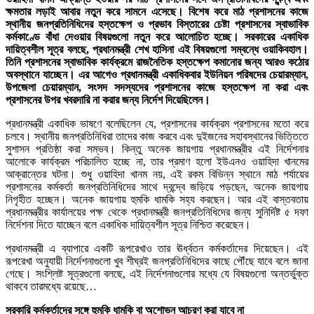
ক্ষমতার লড়াই আবার নতুন করে সামনে এসেছে। বিশেষ করে মাঠ প্রশাসনের কাজে
স্থানীয় জনপ্রতিনিধিদের হস্তক্ষেপ ও প্রভাব বিস্তারের চেষ্টা প্রশাসনের স্বাভাবিক
কর্মকাণ্ডে বাঁধা দেওয়ার বিষয়গুলো নতুন করে আলোচিত হচ্ছে। সরকারের একাধিক
দায়িত্বশীল সূত্র বলছে, প্রধানমন্ত্রী শেখ হাসিনা এই বিষয়গুলো সম্বন্ধে ওয়াকিবহাল।
তিনি প্রশাসনের স্বাভাবিক কার্যক্রমে রাজনৈতিক হস্তক্ষেপ কমানোর জন্য আরও কঠোর
অবস্থানে যাচ্ছেন। এর আগেও প্রধানমন্ত্রী একাধিকবার ইউনিয়ন পরিষদের চেয়ারম্যান,
উপজেলা চেয়ারম্যান, সংসদ সদস্যদের প্রশাসনের কাজে হস্তক্ষেপ না করা এবং
প্রশাসনের উপর খবরদারি না করার জন্য নির্দেশ দিয়েছিলেন।
প্রধানমন্ত্রী একাধিক ভাষণে বলেছিলেন যে, প্রশাসনের কার্যক্রম প্রশাসনের মতো করে
চলবে। স্থানীয় জনপ্রতিনিধিরা তাদের কাজ করবে এবং দুইজনের সহাবস্থানের ভিত্তিতে
সুশাসন প্রতিষ্ঠা করা সম্ভব। কিন্তু অনেক জায়গায় প্রধানমন্ত্রীর এই নির্দেশনার
আলোকে কার্যক্রম পরিচালিত হচ্ছে না, তার প্রমাণ হলো ইউএনও ওয়াহিদা খানমের
আক্রান্তের ঘটনা। শুধু ওয়াহিদা খানম নয়, এই রকম বিভিন্ন স্থানে মাঠ পর্যায়ের
প্রশাসনের কর্মকর্তা জনপ্রতিনিধিদের সাথে দ্বন্দ্বে জড়িয়ে পড়ছেন, অনেক জায়গায়
নিগৃহীত হচ্ছেন। অনেক জায়গায় হুমকি ধামকি সহ্য করছেন। আর এই বাস্তবতায়
প্রধানমন্ত্রীর কার্যালয়ের পক্ষ থেকে প্রধানমন্ত্রী জনপ্রতিনিধিদের জন্য সুনির্দিষ্ট ৫ দফা
নির্দেশনা দিতে যাচ্ছেন বলে একাধিক দায়িত্বশীল সূত্র নিশ্চিত করেছেন।
প্রধানমন্ত্রী এ ব্যাপারে একটি রূপরেখাও তার ঊর্ধ্বতন কর্মকর্তাদের দিয়েছেন। এই
রূপরেখা অনুযায়ী নির্দেশনাগুলো খুব শীঘ্রই জনপ্রতিনিধিদের কাছে পৌঁছে যাবে বলে জানা
গেছে। সংশ্লিষ্ট সূত্রগুলো বলছে, এই নির্দেশনাগুলোর মধ্যে যে বিষয়গুলো অন্তর্ভুক্ত
থাকবে তারমধ্যে রয়েছে…
সরকারি কর্মকর্তাদের সঙ্গে হুমকি ধামকি বা অশোভন আচরণ করা যাবে না