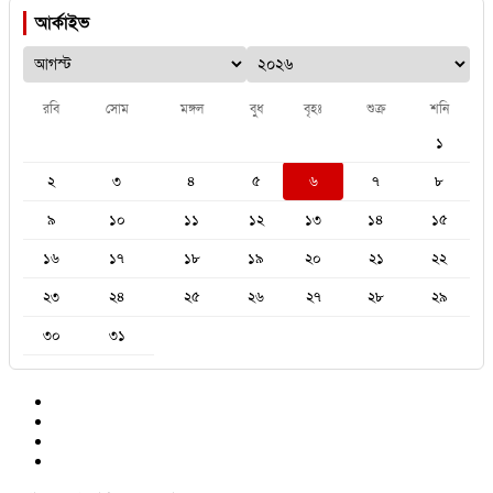
আর্কাইভ
রবি
সোম
মঙ্গল
বুধ
বৃহঃ
শুক্র
শনি
১
২
৩
৪
৫
৬
৭
৮
৯
১০
১১
১২
১৩
১৪
১৫
১৬
১৭
১৮
১৯
২০
২১
২২
২৩
২৪
২৫
২৬
২৭
২৮
২৯
৩০
৩১