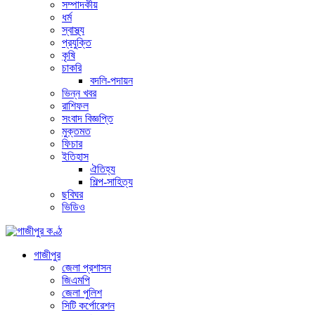
সম্পাদকীয়
ধর্ম
স্বাস্থ্য
প্রযুক্তি
কৃষি
চাকরি
বদলি-পদায়ন
ভিন্ন খবর
রাশিফল
সংবাদ বিজ্ঞপ্তি
মুক্তমত
ফিচার
ইতিহাস
ঐতিহ্য
শিল্প-সাহিত্য
ছবিঘর
ভিডিও
গাজীপুর
জেলা প্রশাসন
জিএমপি
জেলা পুলিশ
সিটি কর্পোরেশন