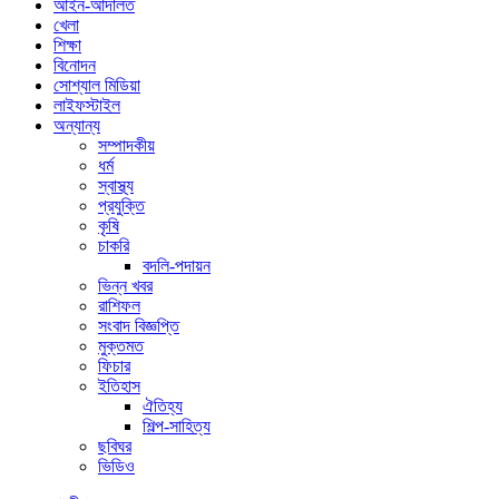
আইন-আদালত
খেলা
শিক্ষা
বিনোদন
সোশ্যাল মিডিয়া
লাইফস্টাইল
অন্যান্য
সম্পাদকীয়
ধর্ম
স্বাস্থ্য
প্রযুক্তি
কৃষি
চাকরি
বদলি-পদায়ন
ভিন্ন খবর
রাশিফল
সংবাদ বিজ্ঞপ্তি
মুক্তমত
ফিচার
ইতিহাস
ঐতিহ্য
শিল্প-সাহিত্য
ছবিঘর
ভিডিও