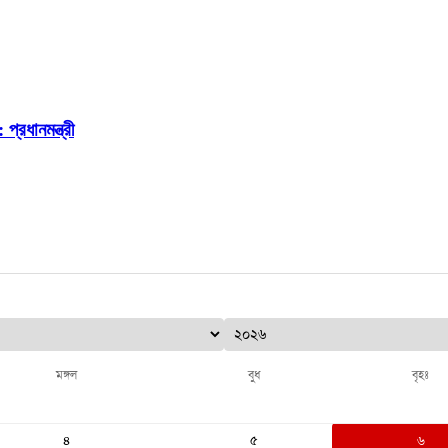
প্রধানমন্ত্রী
মঙ্গল
বুধ
বৃহঃ
৪
৫
৬