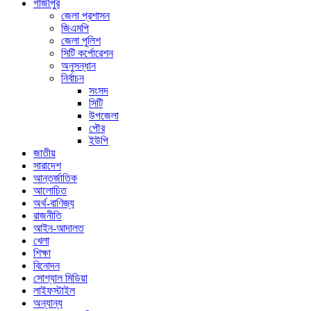
গাজীপুর
জেলা প্রশাসন
জিএমপি
জেলা পুলিশ
সিটি কর্পোরেশন
অনুসন্ধান
নির্বাচন
সংসদ
সিটি
উপজেলা
পৌর
ইউপি
জাতীয়
সারাদেশ
আন্তর্জাতিক
আলোচিত
অর্থ-বাণিজ্য
রাজনীতি
আইন-আদালত
খেলা
শিক্ষা
বিনোদন
সোশ্যাল মিডিয়া
লাইফস্টাইল
অন্যান্য