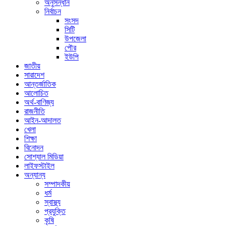
অনুসন্ধান
নির্বাচন
সংসদ
সিটি
উপজেলা
পৌর
ইউপি
জাতীয়
সারাদেশ
আন্তর্জাতিক
আলোচিত
অর্থ-বাণিজ্য
রাজনীতি
আইন-আদালত
খেলা
শিক্ষা
বিনোদন
সোশ্যাল মিডিয়া
লাইফস্টাইল
অন্যান্য
সম্পাদকীয়
ধর্ম
স্বাস্থ্য
প্রযুক্তি
কৃষি