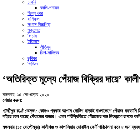
চাকরি
বদলি-পদায়ন
ভিন্ন খবর
রাশিফল
সংবাদ বিজ্ঞপ্তি
মুক্তমত
ফিচার
ইতিহাস
ঐতিহ্য
শিল্প-সাহিত্য
ছবিঘর
ভিডিও
‘অতিরিক্ত মূল্যে পেঁয়াজ বিক্রির দায়ে’ কাল
মঙ্গলবার, ১৫ সেপ্টেম্বর ২০২০
শেয়ার করুন:
গাজীপুর কণ্ঠ ডেস্ক :
কোনও প্রকার আগাম নোটিশ ছাড়াই বাংলাদেশে পেঁয়াজ রফতানি নি
বাইরে চলে যাচ্ছে পেঁয়াজের বাজার। এমন পরিস্থিতিতে পেঁয়াজের দাম নিয়ন্ত্রণে রাখতে কা
মঙ্গলবার (১৫ সেপ্টেম্বর) কালীগঞ্জ ও কাপাসিয়ায় মোবাইল কোর্ট পরিচালনা করে ৮ জন ব্