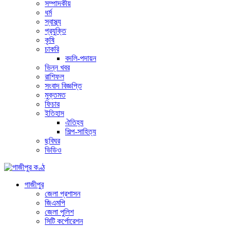
সম্পাদকীয়
ধর্ম
স্বাস্থ্য
প্রযুক্তি
কৃষি
চাকরি
বদলি-পদায়ন
ভিন্ন খবর
রাশিফল
সংবাদ বিজ্ঞপ্তি
মুক্তমত
ফিচার
ইতিহাস
ঐতিহ্য
শিল্প-সাহিত্য
ছবিঘর
ভিডিও
গাজীপুর
জেলা প্রশাসন
জিএমপি
জেলা পুলিশ
সিটি কর্পোরেশন