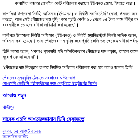
কাপাসিয়া বাজারে মোবাইল কোর্ট পরিচালনা করছেন ইউএনও মোসা. ইসমত আরা।
কাপাসিয়া উপজেলা নির্বাহী অফিসার (ইউএনও) ও নির্বাহী ম্যাজিস্ট্রেট মোসা. ইসমত আ
করতো, আজ সেই পেঁয়াজের দাম বৃদ্ধি করে প্রতি কেজি ৬০ থেকে ৮৫ টাকা দামে বিক্রি ক
ব্যবসায়ীকে ১৬ হাজার টাকা জরিমানা করা হয়েছে’।
কালীগঞ্জ উপজেলা নির্বাহী অফিসার (ইউএনও) ও নির্বাহী ম্যাজিস্ট্রেট শিবলী সাদিক ব
জরিমানা করা হয়েছে। তারা পেঁয়াজের দাম বৃদ্ধি করে প্রতি কেজি ৬৫ থেকে ৯০ টাকা পর্যন
তিনি আরো বলেন, ‘কোনও ব্যবসায়ী যদি অনৈতিকভাবে পেঁয়াজের দাম বাড়ায়, তাহলে তাদে
সুযোগ দেওয়া হবে না’।
‘পেঁয়াজের দাম নিয়ন্ত্রণে রাখতে নিয়মিত অভিযান পরিচালনা করা হবে বলেও জানান তিনি’।
Post
পেঁয়াজের মূল্যবৃদ্ধি ঠেকাতে সরকারের ৯ উদ্যোগ
জেএসসি-জেডিসি পরীক্ষার্থীদের নবম শ্রেণিতে উত্তীর্ণের নির্দেশ
navigation
আরোও পড়ুন
গাজীপুর
সাবেক এমপি আখতারুজ্জামান ডিবি হেফাজতে
বুধবার, ০৫ আগস্ট ২০২৬
আলোচিত
জাতীয়