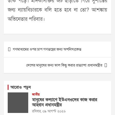
ডাক পড়ে। মাদকাসক্তির জট ছাড়াতে গিয়ে সুশান্তের
জন্য ন্যায়বিচারকে বলি হতে হবে না তো? আশঙ্কায়
অভিনেতার পরিবার।
Post
গণমাধ্যমের ওপর চাপ গণতন্ত্রের জন্য অশনিসংকেত
navigation
দেশের মানুষের জন্য ভাল কিছু করার প্রত্যাশা প্রধানমন্ত্রীর
আরোও পড়ুন
জাতীয়
মানুষের কল্যাণে ইউএনওদের কাজ করার
আহ্বান প্রধানমন্ত্রীর
রবিবার, ০৯ আগস্ট ২০২৬