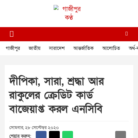
Skip
to
content
গাজীপুর কণ্ঠ
গণমানুষের কণ্ঠ
গাজীপুর
জাতীয়
সারাদেশ
আন্তর্জাতিক
আলোচিত
অর্থ-
দীপিকা, সারা, শ্রদ্ধা আর
রাকুলের ক্রেডিট কার্ড
বাজেয়াপ্ত করল এনসিবি
সোমবার, ২৮ সেপ্টেম্বর ২০২০
শেয়ার করুন: