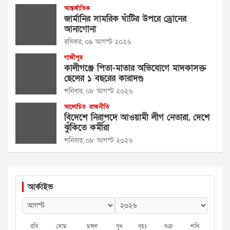
আন্তর্জাতিক
জার্মানির সামরিক ঘাঁটির উপরে ড্রোনের
আনাগোনা
রবিবার, ০৯ আগস্ট ২০২৬
গাজীপুর
কালীগঞ্জে পিতা-মাতার অভিযোগে মাদকাসক্ত
ছেলের ১ বছরের কারাদণ্ড
শনিবার, ০৮ আগস্ট ২০২৬
আলোচিত
রাজনীতি
বিদেশে নিরাপদে আওয়ামী লীগ নেতারা, দেশে
ঝুঁকিতে কর্মীরা
শনিবার, ০৮ আগস্ট ২০২৬
আর্কাইভ
রবি
সোম
মঙ্গল
বুধ
বৃহঃ
শুক্র
শনি