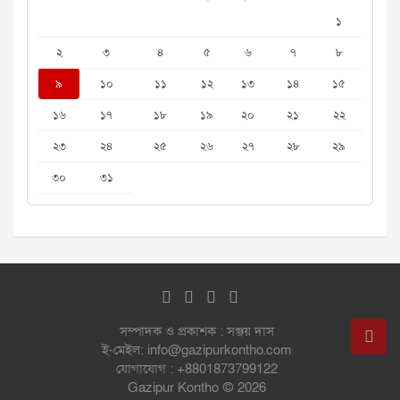
১
২
৩
৪
৫
৬
৭
৮
৯
১০
১১
১২
১৩
১৪
১৫
১৬
১৭
১৮
১৯
২০
২১
২২
২৩
২৪
২৫
২৬
২৭
২৮
২৯
৩০
৩১
সম্পাদক ও প্রকাশক : সঞ্জয় দাস
ই-মেইল: info@gazipurkontho.com
যোগাযোগ : +8801873799122
Gazipur Kontho © 2026