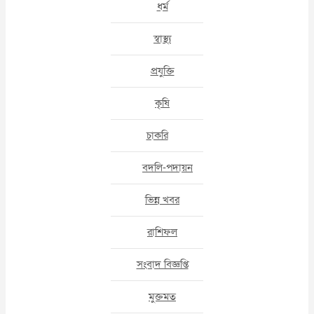
ধর্ম
স্বাস্থ্য
প্রযুক্তি
কৃষি
চাকরি
বদলি-পদায়ন
ভিন্ন খবর
রাশিফল
সংবাদ বিজ্ঞপ্তি
মুক্তমত