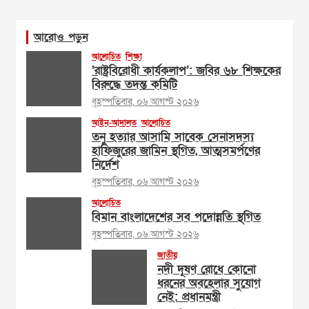
আরোও পড়ুন
আলোচিত
শিক্ষা
‘রাষ্ট্রবিরোধী কার্যকলাপ’: জবির ৬৮ শিক্ষকের
বিরুদ্ধে তদন্ত কমিটি
বৃহস্পতিবার, ০৬ আগস্ট ২০২৬
আইন-আদালত
আলোচিত
তনু হত্যার আসামি সাবেক সেনাসদস্য
হাফিজুরের জামিন স্থগিত, আত্মসমর্পণের
নির্দেশ
বৃহস্পতিবার, ০৬ আগস্ট ২০২৬
আলোচিত
বিমান বাংলাদেশের সব পদোন্নতি স্থগিত
বৃহস্পতিবার, ০৬ আগস্ট ২০২৬
জাতীয়
নদী দূষণ রোধে কোনো
ধরনের অবহেলার সুযোগ
নেই: প্রধানমন্ত্রী