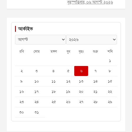
বৃহস্পতিবার, ০৬ আগস্ট ২০২৬
আর্কাইভ
রবি
সোম
মঙ্গল
বুধ
বৃহঃ
শুক্র
শনি
১
২
৩
৪
৫
৬
৭
৮
৯
১০
১১
১২
১৩
১৪
১৫
১৬
১৭
১৮
১৯
২০
২১
২২
২৩
২৪
২৫
২৬
২৭
২৮
২৯
৩০
৩১