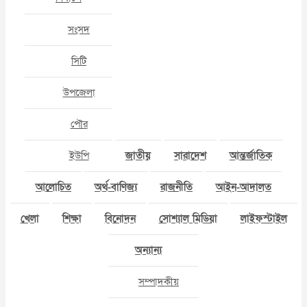
সংসদ
সিটি
উপজেলা
পৌর
ইউপি
জাতীয়
সারাদেশ
আন্তর্জাতিক
আলোচিত
অর্থ-বাণিজ্য
রাজনীতি
আইন-আদালত
খেলা
শিক্ষা
বিনোদন
সোশ্যাল মিডিয়া
লাইফস্টাইল
অন্যান্য
সম্পাদকীয়