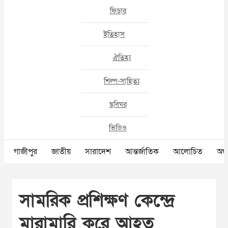
ফিচার
ইতিহাস
ঐতিহ্য
শিল্প-সাহিত্য
ছবিঘর
ভিডিও
গাজীপুর
জাতীয়
সারাদেশ
আন্তর্জাতিক
আলোচিত
অর্থ
সামরিক প্রশিক্ষণ কেন্দ্রে
মারামারি করে আহত