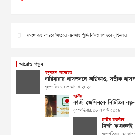
Post
navigation
ভ্রমণে ব্যয় বাড়বে সিংহের, ব্যবসায় পুঁজি বিনিয়োগ হবে বৃশ্চিকের
আরোও পড়ুন
অনুসন্ধান
আলোচিত
বারিধারায় বাসভবনে অগ্নিকাণ্ড, সস্ত্রীক হা
বৃহস্পতিবার, ০৬ আগস্ট ২০২৬
জাতীয়
কাজী জেসিনকে বিটিভির নতু
বৃহস্পতিবার, ০৬ আগস্ট ২০২৬
জাতীয়
রাজনীতি
মির্জা ফখরুলই 
বৃহস্পতিবার, ০৬ আগ