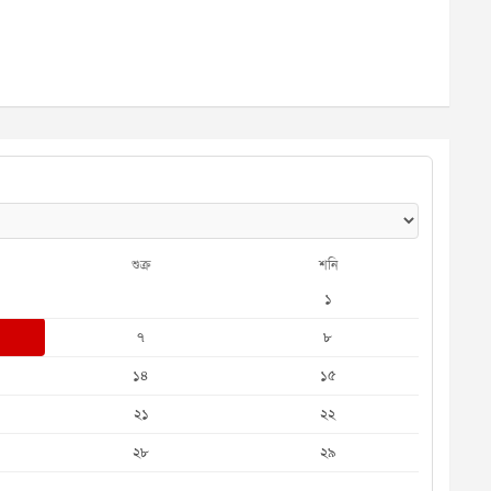
শুক্র
শনি
১
৭
৮
১৪
১৫
২১
২২
২৮
২৯