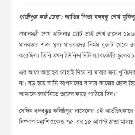
গাজীপুর কণ্ঠ ডেস্ক :
জাতির পিতা বঙ্গবন্ধু শেখ মু
প্রধানমন্ত্রী শেখ হাসিনার ছোট ভাই শেখ রাসেল ১৯
মানবতার শত্রু ঘৃণ্য ঘাতকদের নির্মম বুলেট থেকে রক
করেছিল। তিনি তখন ইউনিভার্সিটি ল্যাবরেটরি স্কুলের চতুর
এর আগে আল্লাহর দোহাই দিয়ে না মারার জন্য খুনিদ
না। বড় হয়ে আমি আপনাদের বাসায় কাজের ছেলে হিস
আমাকে জার্মানিতে তাদের কাছে পাঠিয়ে দিন।’
সেদিন বঙ্গবন্ধুর কনিষ্ঠপুত্র রাসেলের এই আর্তচিৎকা
নিষ্পাপ মহাশিশুকেও ’৭৫-এর ১৫ আগস্ট ঠান্ডা মাথায়