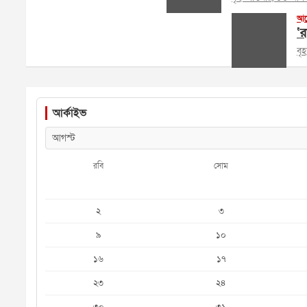
আল
‘র
বৃ
আর্কাইভ
রবি
সোম
২
৩
৯
১০
১৬
১৭
২৩
২৪