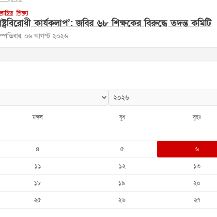
োচিত
শিক্ষা
াষ্ট্রবিরোধী কার্যকলাপ’: জবির ৬৮ শিক্ষকের বিরুদ্ধে তদন্ত কমিটি
হস্পতিবার, ০৬ আগস্ট ২০২৬
মঙ্গল
বুধ
বৃহঃ
৪
৫
৬
১১
১২
১৩
১৮
১৯
২০
২৫
২৬
২৭