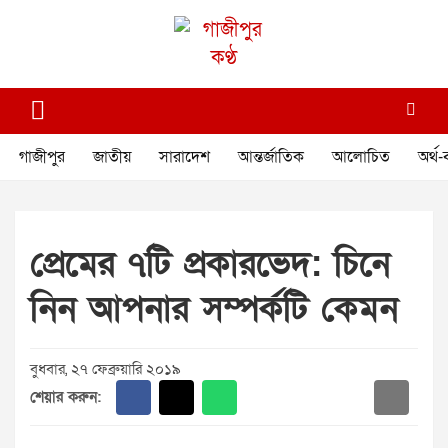
Skip
to
content
গাজীপুর কণ্ঠ
গণমানুষের কণ্ঠ
গাজীপুর
জাতীয়
সারাদেশ
আন্তর্জাতিক
আলোচিত
অর্থ-
প্রেমের ৭টি প্রকারভেদ: চিনে
নিন আপনার সম্পর্কটি কেমন
বুধবার, ২৭ ফেব্রুয়ারি ২০১৯
শেয়ার করুন: