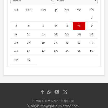
রবি
সোম
মঙ্গল
বুধ
বৃহঃ
শুক্র
শনি
১
২
৩
৪
৫
৬
৭
৮
৯
১০
১১
১২
১৩
১৪
১৫
১৬
১৭
১৮
১৯
২০
২১
২২
২৩
২৪
২৫
২৬
২৭
২৮
২৯
৩০
৩১
সম্পাদক ও প্রকাশক : সঞ্জয় দাস
ই-মেইল: info@gazipurkontho.com