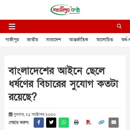
Skip
to
content
গাজীপুর কণ্ঠ
গণমানুষের কণ্ঠ
গাজীপুর
জাতীয়
সারাদেশ
আন্তর্জাতিক
আলোচিত
অর্থ-
বাংলাদেশের আইনে ছেলে
ধর্ষণের বিচারের সুযোগ কতটা
রয়েছে?
বুধবার, ২১ অক্টোবর ২০২০
শেয়ার করুন: