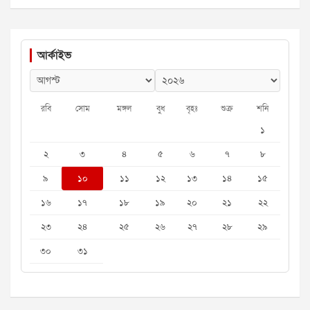
আর্কাইভ
রবি
সোম
মঙ্গল
বুধ
বৃহঃ
শুক্র
শনি
১
২
৩
৪
৫
৬
৭
৮
৯
১০
১১
১২
১৩
১৪
১৫
১৬
১৭
১৮
১৯
২০
২১
২২
২৩
২৪
২৫
২৬
২৭
২৮
২৯
৩০
৩১