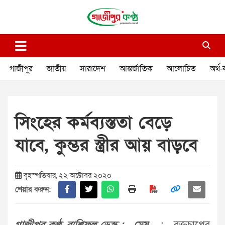
Skip
to
content
গাজীপুর কণ্ঠ
গণমানুষের কণ্ঠ
গাজীপুর
জাতীয়
সারাদেশ
আন্তর্জাতিক
আলোচিত
অর্থ-
সিংহের কর্মব্যস্ততা বেড়ে
যাবে, কুম্ভর স্ত্রীর আয় বাড়বে
বৃহস্পতিবার, ২২ অক্টোবর ২০২০
শেয়ার করুন: