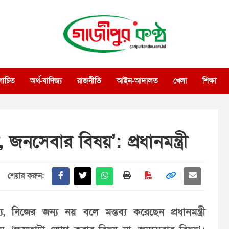
গাজীপুর কণ্ঠ
গণমানুষের কণ্ঠ
োচিত
অর্থ-বাণিজ্য
রাজনীতি
আইন-আদালত
খেলা
শিক্ষা
জনসেবার বিষয়’: প্রধানমন্ত্রী
শেয়ার করুন:
নিজের জন্য নয় বলে মন্তব্য করেছেন প্রধানমন্ত্রী