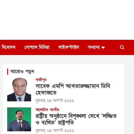
বিনোদন
সোশ্যাল মিডিয়া
লাইফস্টাইল
অন্যান্য
আরোও পড়ুন
গাজীপুর
সাবেক এমপি আখতারুজ্জামান ডিবি
হেফাজতে
বুধবার, ০৫ আগস্ট ২০২৬
আলোচিত
জাতীয়
রাষ্ট্রীয় অনুষ্ঠানে বিশৃঙ্খলা দেখে ‘লজ্জিত
ও ব্যথিত’ রাষ্ট্রপতি
বুধবার, ০৫ আগস্ট ২০২৬