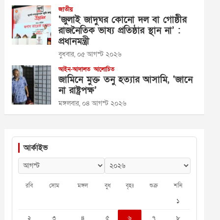
জাতীয়
‘জুলাই জাদুঘর কোনো দল বা গোষ্ঠীর
রাজনৈতিক ভাষ্য প্রতিষ্ঠার স্থান না’ :
প্রধানমন্ত্রী
বুধবার, ০৫ আগস্ট ২০২৬
আইন-আদালত
আলোচিত
জামিনে মুক্ত তনু হত্যার আসামি, ‘জানে
না রাষ্ট্রপক্ষ’
মঙ্গলবার, ০৪ আগস্ট ২০২৬
আর্কাইভ
রবি
সোম
মঙ্গল
বুধ
বৃহঃ
শুক্র
শনি
১
২
৩
৪
৫
৬
৭
৮