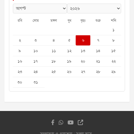
রবি
সোম
মঙ্গল
বুধ
বৃহঃ
শুক্র
শনি
১
২
৩
৪
৫
৬
৭
৮
৯
১০
১১
১২
১৩
১৪
১৫
১৬
১৭
১৮
১৯
২০
২১
২২
২৩
২৪
২৫
২৬
২৭
২৮
২৯
৩০
৩১
সম্পাদক ও প্রকাশক : সঞ্জয় দাস