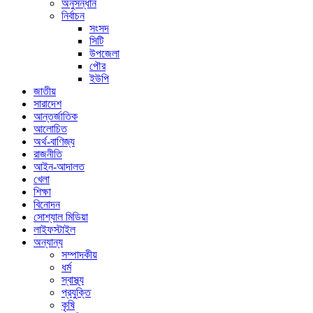
অনুসন্ধান
নির্বাচন
সংসদ
সিটি
উপজেলা
পৌর
ইউপি
জাতীয়
সারাদেশ
আন্তর্জাতিক
আলোচিত
অর্থ-বাণিজ্য
রাজনীতি
আইন-আদালত
খেলা
শিক্ষা
বিনোদন
সোশ্যাল মিডিয়া
লাইফস্টাইল
অন্যান্য
সম্পাদকীয়
ধর্ম
স্বাস্থ্য
প্রযুক্তি
কৃষি