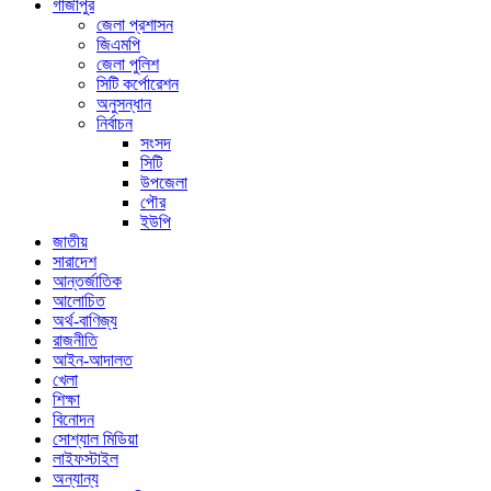
গাজীপুর
জেলা প্রশাসন
জিএমপি
জেলা পুলিশ
সিটি কর্পোরেশন
অনুসন্ধান
নির্বাচন
সংসদ
সিটি
উপজেলা
পৌর
ইউপি
জাতীয়
সারাদেশ
আন্তর্জাতিক
আলোচিত
অর্থ-বাণিজ্য
রাজনীতি
আইন-আদালত
খেলা
শিক্ষা
বিনোদন
সোশ্যাল মিডিয়া
লাইফস্টাইল
অন্যান্য