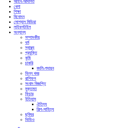
আইন-আদালত
খেলা
শিক্ষা
বিনোদন
সোশ্যাল মিডিয়া
লাইফস্টাইল
অন্যান্য
সম্পাদকীয়
ধর্ম
স্বাস্থ্য
প্রযুক্তি
কৃষি
চাকরি
বদলি-পদায়ন
ভিন্ন খবর
রাশিফল
সংবাদ বিজ্ঞপ্তি
মুক্তমত
ফিচার
ইতিহাস
ঐতিহ্য
শিল্প-সাহিত্য
ছবিঘর
ভিডিও