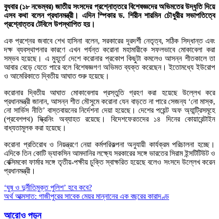
বুধবার (১৮ নভেম্বর) জাতীয় সংসদের প্রশ্নোত্তরে বিশেষজ্ঞদের অভিমতের উদ্ধৃতি দিয়ে
এসব কথা বলেন প্রধানমন্ত্রী। এদিন স্পিকার ড. শিরীন শারমিন চৌধুরীর সভাপতিত্বে
প্রশ্নোত্তর টেবিলে উপস্থাপিত হয়।
এক প্রশ্নের জবাবে শেখ হাসিনা বলেন, সরকারের দূরদর্শী নেতৃত্ব, সঠিক সিদ্ধান্ত এবং
দক্ষ ব্যবস্থাপনার কারণে এখন পর্যন্ত করোনা মহামারীকে সফলভাবে মোকাবেলা করা
সম্ভব হয়েছে। এ মুহূর্তে দেশে করোনার প্রকোপ কিছুটা কমলেও আসন্ন শীতকালে তা
আবার বেড়ে যেতে পারে বলে বিশেষজ্ঞগণ অভিমত ব্যক্ত করেছেন। ইতোমধ্যে ইউরোপ
ও আমেরিকাতে দ্বিতীয় আঘাত শুরু হয়েছে।
করোনার দ্বিতীয় আঘাত মোকাবেলায় প্রস্তুতি গ্রহণ করা হয়েছে উল্লেখ করে
প্রধানমন্ত্রী জানান, আসন্ন শীত মৌসুমে করোনা যেন বাড়তে না পারে সেজন্য ‘নো মাস্ক,
নো সার্ভিস নীতি’ বাস্তবায়নের নির্দেশনা দেয়া হয়েছে। দেশের পয়েন্ট অফ অ্যান্ট্রিসমূহে
(প্রবেশপথ) স্ক্রিনিং অব্যাহত রয়েছে। বিদেশফেরতদের ১৪ দিনের কোয়ারেন্টাইন
বাধ্যতামূলক করা হয়েছে।
করোনা প্রতিরোধ ও নিয়ন্ত্রণে নেয়া কর্মপরিকল্পনা অনুযায়ী কার্যক্রম পরিচালনা হচ্ছে।
এদিকে তিন কোটি ভ্যাকসিন আমদানির লক্ষ্যে সরকারের সঙ্গে ভারতের সিরাম ইন্সটিটিউট ও
বেক্সিমকো ফার্মার সঙ্গে তৃতীয়-পক্ষীয় চুক্তি স্বাক্ষরিত হয়েছে বলেও সংসদে উল্লেখ করেন
প্রধানমন্ত্রী।
Post
‘ঘুষ ও দুর্নীতিমুক্ত পুলিশ’ হবে কবে?
অর্থ আত্মসাত: গাজীপুরের সাবেক মেয়র মান্নানের এক বছরের কারাদণ্ড
navigation
আরোও পড়ুন