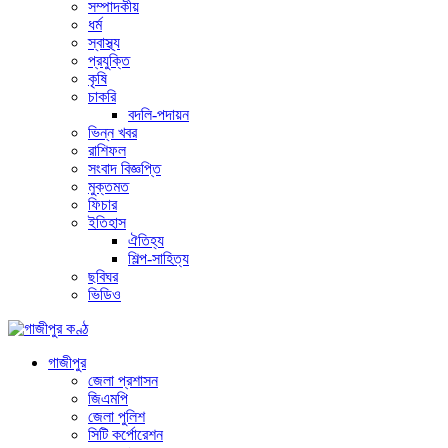
সম্পাদকীয়
ধর্ম
স্বাস্থ্য
প্রযুক্তি
কৃষি
চাকরি
বদলি-পদায়ন
ভিন্ন খবর
রাশিফল
সংবাদ বিজ্ঞপ্তি
মুক্তমত
ফিচার
ইতিহাস
ঐতিহ্য
শিল্প-সাহিত্য
ছবিঘর
ভিডিও
গাজীপুর
জেলা প্রশাসন
জিএমপি
জেলা পুলিশ
সিটি কর্পোরেশন