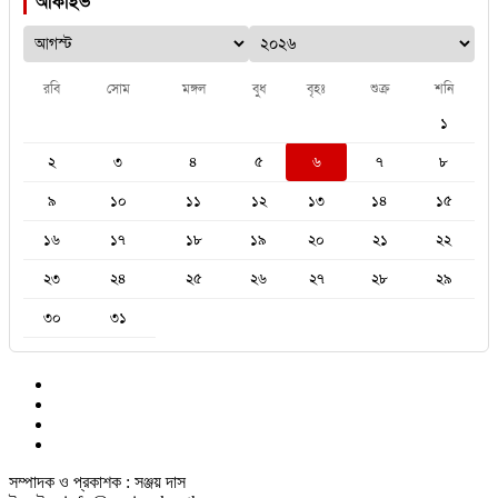
আর্কাইভ
রবি
সোম
মঙ্গল
বুধ
বৃহঃ
শুক্র
শনি
১
২
৩
৪
৫
৬
৭
৮
৯
১০
১১
১২
১৩
১৪
১৫
১৬
১৭
১৮
১৯
২০
২১
২২
২৩
২৪
২৫
২৬
২৭
২৮
২৯
৩০
৩১
সম্পাদক ও প্রকাশক : সঞ্জয় দাস