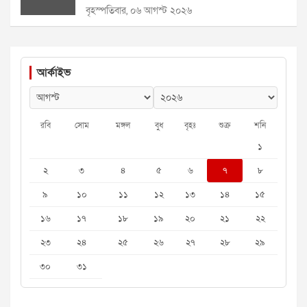
বৃহস্পতিবার, ০৬ আগস্ট ২০২৬
আর্কাইভ
রবি
সোম
মঙ্গল
বুধ
বৃহঃ
শুক্র
শনি
১
২
৩
৪
৫
৬
৭
৮
৯
১০
১১
১২
১৩
১৪
১৫
১৬
১৭
১৮
১৯
২০
২১
২২
২৩
২৪
২৫
২৬
২৭
২৮
২৯
৩০
৩১