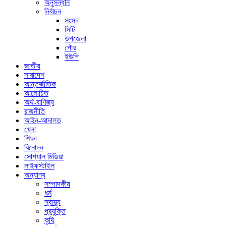
অনুসন্ধান
নির্বাচন
সংসদ
সিটি
উপজেলা
পৌর
ইউপি
জাতীয়
সারাদেশ
আন্তর্জাতিক
আলোচিত
অর্থ-বাণিজ্য
রাজনীতি
আইন-আদালত
খেলা
শিক্ষা
বিনোদন
সোশ্যাল মিডিয়া
লাইফস্টাইল
অন্যান্য
সম্পাদকীয়
ধর্ম
স্বাস্থ্য
প্রযুক্তি
কৃষি