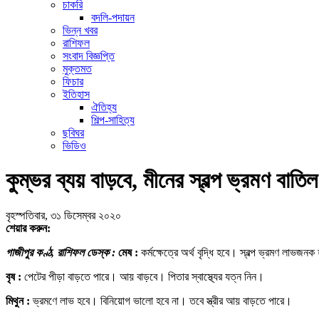
চাকরি
বদলি-পদায়ন
ভিন্ন খবর
রাশিফল
সংবাদ বিজ্ঞপ্তি
মুক্তমত
ফিচার
ইতিহাস
ঐতিহ্য
শিল্প-সাহিত্য
ছবিঘর
ভিডিও
কুম্ভর ব্যয় বাড়বে, মীনের স্বল্প ভ্রমণ বাতি
বৃহস্পতিবার, ৩১ ডিসেম্বর ২০২০
শেয়ার করুন:
গাজীপুর কণ্ঠ, রাশিফল ডেস্ক :
মেষ :
কর্মক্ষেত্রে অর্থ বৃদ্ধি হবে। স্বল্প ভ্রমণ লাভজ
বৃষ :
পেটের পীড়া বাড়তে পারে। আয় বাড়বে। পিতার স্বাস্থ্যের যত্ন নিন।
মিথুন :
ভ্রমণে লাভ হবে। বিনিয়োগ ভালো হবে না। তবে স্ত্রীর আয় বাড়তে পারে।