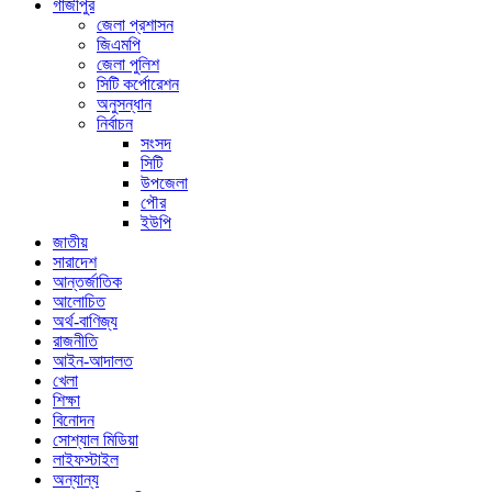
গাজীপুর
জেলা প্রশাসন
জিএমপি
জেলা পুলিশ
সিটি কর্পোরেশন
অনুসন্ধান
নির্বাচন
সংসদ
সিটি
উপজেলা
পৌর
ইউপি
জাতীয়
সারাদেশ
আন্তর্জাতিক
আলোচিত
অর্থ-বাণিজ্য
রাজনীতি
আইন-আদালত
খেলা
শিক্ষা
বিনোদন
সোশ্যাল মিডিয়া
লাইফস্টাইল
অন্যান্য