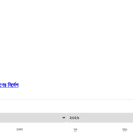
ের নির্দেশ
মঙ্গল
বুধ
বৃহঃ