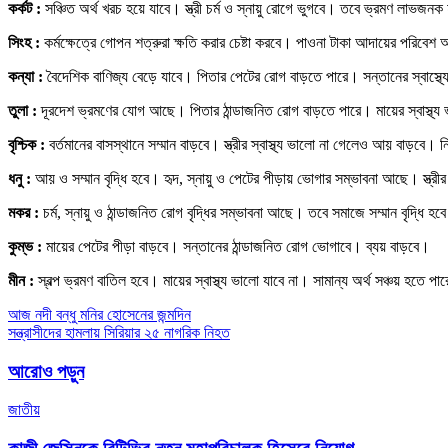
কর্কট :
সঞ্চিত অর্থ খরচ হয়ে যাবে। স্ত্রী চর্ম ও স্নায়ু রোগে ভুগবে। তবে ভ্রমণ লাভজন
সিংহ :
কর্মক্ষেত্রে গোপন শত্রুরা ক্ষতি করার চেষ্টা করবে। পাওনা টাকা আদায়ের পরিবে
কন্যা :
বৈদেশিক বাণিজ্য বেড়ে যাবে। পিতার পেটের রোগ বাড়তে পারে। সন্তানের স্বাস্থ্য
তুলা :
দূরদেশ ভ্রমণের যোগ আছে। পিতার ঠান্ডাজনিত রোগ বাড়তে পারে। মায়ের স্বাস্থ্য
বৃশ্চিক :
বর্তমানের বাসস্থানে সম্মান বাড়বে। স্ত্রীর স্বাস্থ্য ভালো না গেলেও আয় বাড়বে। নি
ধনু :
আয় ও সম্মান বৃদ্ধি হবে। হৃদ, স্নায়ু ও পেটের পীড়ায় ভোগার সম্ভাবনা আছে। স্ত্
মকর :
চর্ম, স্নায়ু ও ঠান্ডাজনিত রোগ বৃদ্ধির সম্ভাবনা আছে। তবে সমাজে সম্মান বৃদ্ধি
কুম্ভ :
মায়ের পেটের পীড়া বাড়বে। সন্তানের ঠান্ডাজনিত রোগ ভোগাবে। ব্যয় বাড়বে।
মীন :
স্বল্প ভ্রমণ বাতিল হবে। মায়ের স্বাস্থ্য ভালো যাবে না। সামান্য অর্থ সঞ্চয় হতে পা
Post
আজ নদী বন্ধু মনির হোসেনের জন্মদিন
সন্ত্রাসীদের হামলায় সিরিয়ার ২৫ নাগরিক নিহত
navigation
আরোও পড়ুন
জাতীয়