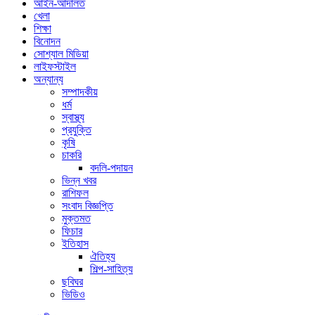
আইন-আদালত
খেলা
শিক্ষা
বিনোদন
সোশ্যাল মিডিয়া
লাইফস্টাইল
অন্যান্য
সম্পাদকীয়
ধর্ম
স্বাস্থ্য
প্রযুক্তি
কৃষি
চাকরি
বদলি-পদায়ন
ভিন্ন খবর
রাশিফল
সংবাদ বিজ্ঞপ্তি
মুক্তমত
ফিচার
ইতিহাস
ঐতিহ্য
শিল্প-সাহিত্য
ছবিঘর
ভিডিও