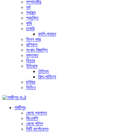
সম্পাদকীয়
ধর্ম
স্বাস্থ্য
প্রযুক্তি
কৃষি
চাকরি
বদলি-পদায়ন
ভিন্ন খবর
রাশিফল
সংবাদ বিজ্ঞপ্তি
মুক্তমত
ফিচার
ইতিহাস
ঐতিহ্য
শিল্প-সাহিত্য
ছবিঘর
ভিডিও
গাজীপুর
জেলা প্রশাসন
জিএমপি
জেলা পুলিশ
সিটি কর্পোরেশন