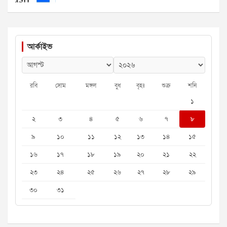
আর্কাইভ
রবি
সোম
মঙ্গল
বুধ
বৃহঃ
শুক্র
শনি
১
২
৩
৪
৫
৬
৭
৮
৯
১০
১১
১২
১৩
১৪
১৫
১৬
১৭
১৮
১৯
২০
২১
২২
২৩
২৪
২৫
২৬
২৭
২৮
২৯
৩০
৩১