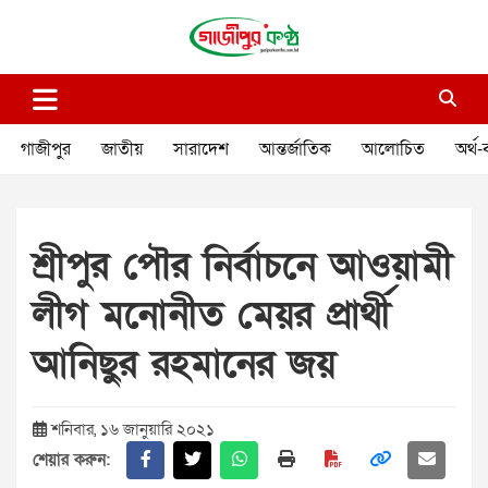
Skip
to
content
গাজীপুর কণ্ঠ
গণমানুষের কণ্ঠ
গাজীপুর
জাতীয়
সারাদেশ
আন্তর্জাতিক
আলোচিত
অর্থ-
শ্রীপুর পৌর নির্বাচনে আওয়ামী
লীগ মনোনীত মেয়র প্রার্থী
আনিছুর রহমানের জয়
শনিবার, ১৬ জানুয়ারি ২০২১
শেয়ার করুন: