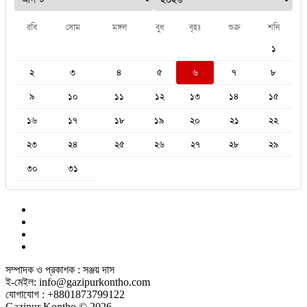
রবি
সোম
মঙ্গল
বুধ
বৃহঃ
শুক্র
শনি
১
২
৩
৪
৫
৬
৭
৮
৯
১০
১১
১২
১৩
১৪
১৫
১৬
১৭
১৮
১৯
২০
২১
২২
২৩
২৪
২৫
২৬
২৭
২৮
২৯
৩০
৩১
সম্পাদক ও প্রকাশক : সঞ্জয় দাস
ই-মেইল: info@gazipurkontho.com
যোগাযোগ : +8801873799122
Gazipur Kontho © 2026