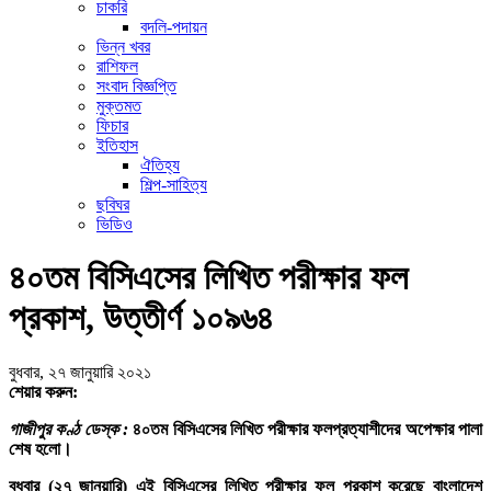
চাকরি
বদলি-পদায়ন
ভিন্ন খবর
রাশিফল
সংবাদ বিজ্ঞপ্তি
মুক্তমত
ফিচার
ইতিহাস
ঐতিহ্য
শিল্প-সাহিত্য
ছবিঘর
ভিডিও
৪০তম বিসিএসের লিখিত পরীক্ষার ফল
প্রকাশ, উত্তীর্ণ ১০৯৬৪
বুধবার, ২৭ জানুয়ারি ২০২১
শেয়ার করুন:
গাজীপুর কণ্ঠ ডেস্ক :
৪০তম বিসিএসের লিখিত পরীক্ষার ফলপ্রত্যাশীদের অপেক্ষার পালা
শেষ হলো।
বুধবার (২৭ জানুয়ারি) এই বিসিএসের লিখিত পরীক্ষার ফল প্রকাশ করেছে বাংলাদেশ