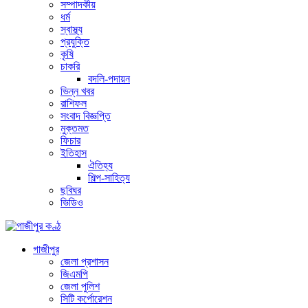
সম্পাদকীয়
ধর্ম
স্বাস্থ্য
প্রযুক্তি
কৃষি
চাকরি
বদলি-পদায়ন
ভিন্ন খবর
রাশিফল
সংবাদ বিজ্ঞপ্তি
মুক্তমত
ফিচার
ইতিহাস
ঐতিহ্য
শিল্প-সাহিত্য
ছবিঘর
ভিডিও
গাজীপুর
জেলা প্রশাসন
জিএমপি
জেলা পুলিশ
সিটি কর্পোরেশন