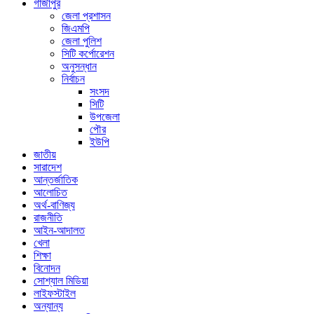
গাজীপুর
জেলা প্রশাসন
জিএমপি
জেলা পুলিশ
সিটি কর্পোরেশন
অনুসন্ধান
নির্বাচন
সংসদ
সিটি
উপজেলা
পৌর
ইউপি
জাতীয়
সারাদেশ
আন্তর্জাতিক
আলোচিত
অর্থ-বাণিজ্য
রাজনীতি
আইন-আদালত
খেলা
শিক্ষা
বিনোদন
সোশ্যাল মিডিয়া
লাইফস্টাইল
অন্যান্য