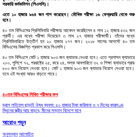
সরকারি কর্মকমিশন (পিএসসি)।
এতে ১০ হাজার ৯৬৪ জন পাশ করেছেন। মৌখিক পরীক্ষা ১৬ ফেব্রুয়ারি থেকে শুরু
হবে।
৪০ তম বিসিএসের প্রিলিমিনারি পরীক্ষায় আবেদন করেছিলেন ৪ লাখ ১২ হাজার ৫৩২ জন
প্রার্থী। এর মধ্যে পরীক্ষা দিয়েছেন ৩ লাখ ২৭ হাজার পরীক্ষার্থী। তাঁদের মধ্যে
প্রিলিমিনারিতে উত্তীর্ণ হন ২০ হাজার ২৭৭ জন। ২০১৮ সালের আগস্টে ৪০ তম
বিসিএসের বিজ্ঞপ্তি প্রকাশ করে পিএসসি।
৪০ তম বিসিএসে মোট ১ হাজার ৯০৩ জন ক্যাডার নেওয়া হবে। এতে প্রশাসন ক্যাডারে
২০০, পুলিশে ৭২, পররাষ্ট্রে ২৫, করে ২৪, শুল্ক আবগারিতে ৩২ ও শিক্ষা ক্যাডারে প্রায়
৮০০ জন নিয়োগ দেওয়া হবে। মোট ১ হাজার ৯০৩ জন ক্যাডার নিয়োগ দেওয়া হবে।
তবে এই সংখ্যা আরও বাড়তে পারে।
৪০তম বিসিএসের লিখিত পরীক্ষার ফল
Post
ড্রাগ লাইসেন্স ছাড়াই ঔষধ ব্যবসা: ৫০ হাজার টাকা জরিমানা ও ৭ দিনের কারাদণ্ড
মিথুনের স্ত্রীর আয় বাড়বে, মীনের সন্তান বিদেশে যাবে
navigation
আরোও পড়ুন
অনুসন্ধান
আলোচিত