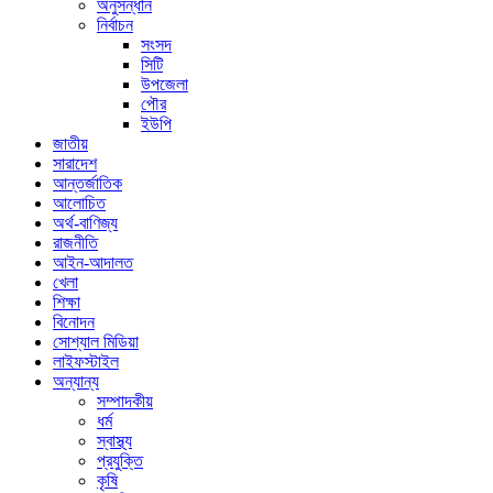
অনুসন্ধান
নির্বাচন
সংসদ
সিটি
উপজেলা
পৌর
ইউপি
জাতীয়
সারাদেশ
আন্তর্জাতিক
আলোচিত
অর্থ-বাণিজ্য
রাজনীতি
আইন-আদালত
খেলা
শিক্ষা
বিনোদন
সোশ্যাল মিডিয়া
লাইফস্টাইল
অন্যান্য
সম্পাদকীয়
ধর্ম
স্বাস্থ্য
প্রযুক্তি
কৃষি