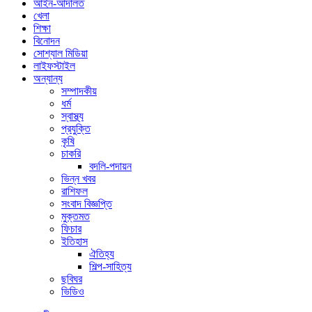
আইন-আদালত
খেলা
শিক্ষা
বিনোদন
সোশ্যাল মিডিয়া
লাইফস্টাইল
অন্যান্য
সম্পাদকীয়
ধর্ম
স্বাস্থ্য
প্রযুক্তি
কৃষি
চাকরি
বদলি-পদায়ন
ভিন্ন খবর
রাশিফল
সংবাদ বিজ্ঞপ্তি
মুক্তমত
ফিচার
ইতিহাস
ঐতিহ্য
শিল্প-সাহিত্য
ছবিঘর
ভিডিও