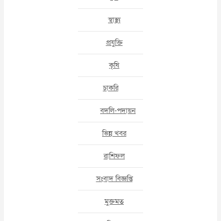
স্বাস্থ্য
প্রযুক্তি
কৃষি
চাকরি
বদলি-পদায়ন
ভিন্ন খবর
রাশিফল
সংবাদ বিজ্ঞপ্তি
মুক্তমত