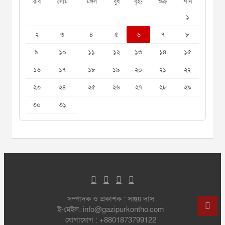
রবি
সোম
মঙ্গল
বুধ
বৃহঃ
শুক্র
শনি
১
২
৩
৪
৫
৬
৭
৮
৯
১০
১১
১২
১৩
১৪
১৫
১৬
১৭
১৮
১৯
২০
২১
২২
২৩
২৪
২৫
২৬
২৭
২৮
২৯
৩০
৩১
সম্পাদক ও প্রকাশক : সঞ্জয় দাস
ই-মেইল: info@gazipurkontho.com
যোগাযোগ : +8801873799122