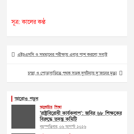
সূত্র: কালের কণ্ঠ
Post
এইচএসসি ও সমমানের পরীক্ষায় এবার পাশ করলো সবাই
navigation
চন্দ্রা ও পোড়াবাড়িতে পৃথক সড়ক দুর্ঘটনায় দু’জনের মৃত্যু
আরোও পড়ুন
আলোচিত
শিক্ষা
‘রাষ্ট্রবিরোধী কার্যকলাপ’: জবির ৬৮ শিক্ষকের
বিরুদ্ধে তদন্ত কমিটি
বৃহস্পতিবার, ০৬ আগস্ট ২০২৬