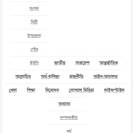
সংসদ
সিটি
উপজেলা
পৌর
ইউপি
জাতীয়
সারাদেশ
আন্তর্জাতিক
আলোচিত
অর্থ-বাণিজ্য
রাজনীতি
আইন-আদালত
খেলা
শিক্ষা
বিনোদন
সোশ্যাল মিডিয়া
লাইফস্টাইল
অন্যান্য
সম্পাদকীয়
ধর্ম