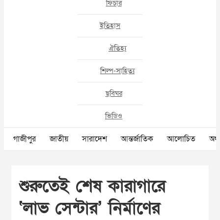
ফিচার
ইতিহাস
ঐতিহ্য
শিল্প-সাহিত্য
ছবিঘর
ভিডিও
গাজীপুর
জাতীয়
সারাদেশ
আন্তর্জাতিক
আলোচিত
অর্থ
শুরুতেই শেষ কারাগারে
‘লাভ সেন্টার’ নির্মাণের