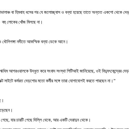
যাভালাঞ্চ বা হিমবাহ ধসের পর যে জলোচ্ছ্বাস ও বন্যা হয়েছে তাতে অন্তত একশো থেকে দে
ে। বহু লোকের খোঁজ মিলছে না।
্দা ও ধৌলিগঙ্গা নদীতে আকস্মিক বন্যা ডেকে আনে।
ইজি ঋধিম আগরওয়ালকে উদ্ধৃত করে সংবাদ সংস্থা পিটিআই জানিয়েছে, ওই বিদ্যুৎকেন্দ্রের দে
েক্ট সাইটে কর্মরত দেড়শোর মতো কর্মীর সঙ্গে তারা যোগাযোগই করতে পারছেন না।”
ছে।
 পড়েছেন।
ে গেছে, যার চারটি গেছে দিল্লি থেকে, আর একটি দেরাদুন থেকে।