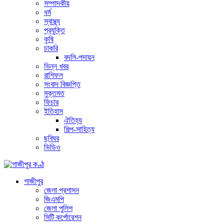
সম্পাদকীয়
ধর্ম
স্বাস্থ্য
প্রযুক্তি
কৃষি
চাকরি
বদলি-পদায়ন
ভিন্ন খবর
রাশিফল
সংবাদ বিজ্ঞপ্তি
মুক্তমত
ফিচার
ইতিহাস
ঐতিহ্য
শিল্প-সাহিত্য
ছবিঘর
ভিডিও
গাজীপুর
জেলা প্রশাসন
জিএমপি
জেলা পুলিশ
সিটি কর্পোরেশন