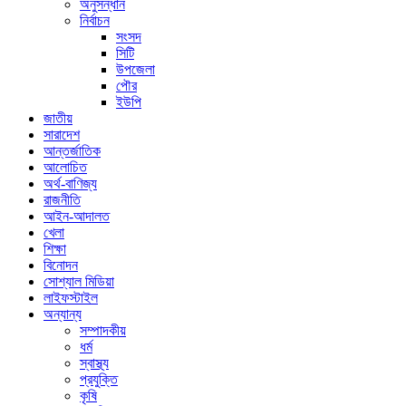
অনুসন্ধান
নির্বাচন
সংসদ
সিটি
উপজেলা
পৌর
ইউপি
জাতীয়
সারাদেশ
আন্তর্জাতিক
আলোচিত
অর্থ-বাণিজ্য
রাজনীতি
আইন-আদালত
খেলা
শিক্ষা
বিনোদন
সোশ্যাল মিডিয়া
লাইফস্টাইল
অন্যান্য
সম্পাদকীয়
ধর্ম
স্বাস্থ্য
প্রযুক্তি
কৃষি