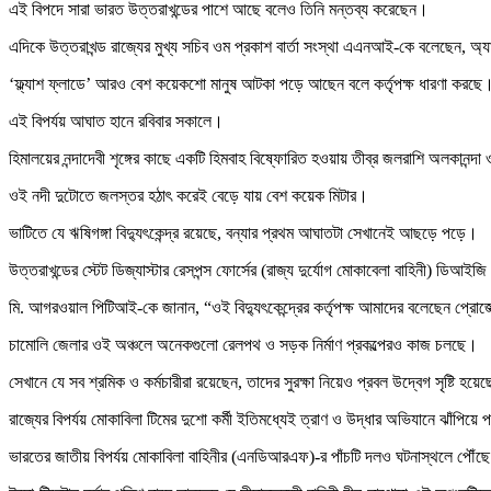
এই বিপদে সারা ভারত উত্তরাখন্ডের পাশে আছে বলেও তিনি মন্তব্য করেছেন।
এদিকে উত্তরাখন্ড রাজ্যের মুখ্য সচিব ওম প্রকাশ বার্তা সংস্থা এএনআই-কে বলেছেন, অ্
‘ফ্ল্যাশ ফ্লাডে’ আরও বেশ কয়েকশো মানুষ আটকা পড়ে আছেন বলে কর্তৃপক্ষ ধারণা করছ
এই বিপর্যয় আঘাত হানে রবিবার সকালে।
হিমালয়ের নন্দাদেবী শৃঙ্গের কাছে একটি হিমবাহ বিষ্ফোরিত হওয়ায় তীব্র জলরাশি অলকানন
ওই নদী দুটোতে জলস্তর হঠাৎ করেই বেড়ে যায় বেশ কয়েক মিটার।
ভাটিতে যে ঋষিগঙ্গা বিদ্যুৎকেন্দ্র রয়েছে, বন্যার প্রথম আঘাতটা সেখানেই আছড়ে পড়ে।
উত্তরাখন্ডের স্টেট ডিজ্যাস্টার রেসপন্স ফোর্সের (রাজ্য দুর্যোগ মোকাবেলা বাহিনী) ডিআ
মি. আগরওয়াল পিটিআই-কে জানান, “ওই বিদ্যুৎকেন্দ্রের কর্তৃপক্ষ আমাদের বলেছেন প্রোজ
চামোলি জেলার ওই অঞ্চলে অনেকগুলো রেলপথ ও সড়ক নির্মাণ প্রকল্পেরও কাজ চলছে।
সেখানে যে সব শ্রমিক ও কর্মচারীরা রয়েছেন, তাদের সুরক্ষা নিয়েও প্রবল উদ্বেগ সৃষ্টি হয়ে
রাজ্যের বিপর্যয় মোকাবিলা টিমের দুশো কর্মী ইতিমধ্যেই ত্রাণ ও উদ্ধার অভিযানে ঝাঁপিয়ে
ভারতের জাতীয় বিপর্যয় মোকাবিলা বাহিনীর (এনডিআরএফ)-র পাঁচটি দলও ঘটনাস্থলে পৌঁছ