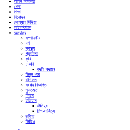
আইন-আদালত
খেলা
শিক্ষা
বিনোদন
সোশ্যাল মিডিয়া
লাইফস্টাইল
অন্যান্য
সম্পাদকীয়
ধর্ম
স্বাস্থ্য
প্রযুক্তি
কৃষি
চাকরি
বদলি-পদায়ন
ভিন্ন খবর
রাশিফল
সংবাদ বিজ্ঞপ্তি
মুক্তমত
ফিচার
ইতিহাস
ঐতিহ্য
শিল্প-সাহিত্য
ছবিঘর
ভিডিও