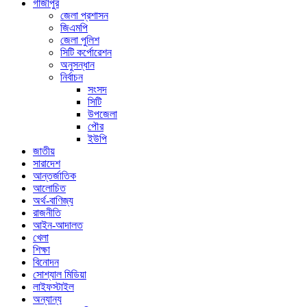
গাজীপুর
জেলা প্রশাসন
জিএমপি
জেলা পুলিশ
সিটি কর্পোরেশন
অনুসন্ধান
নির্বাচন
সংসদ
সিটি
উপজেলা
পৌর
ইউপি
জাতীয়
সারাদেশ
আন্তর্জাতিক
আলোচিত
অর্থ-বাণিজ্য
রাজনীতি
আইন-আদালত
খেলা
শিক্ষা
বিনোদন
সোশ্যাল মিডিয়া
লাইফস্টাইল
অন্যান্য