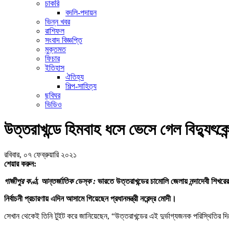
চাকরি
বদলি-পদায়ন
ভিন্ন খবর
রাশিফল
সংবাদ বিজ্ঞপ্তি
মুক্তমত
ফিচার
ইতিহাস
ঐতিহ্য
শিল্প-সাহিত্য
ছবিঘর
ভিডিও
উত্তরাখন্ডে হিমবাহ ধসে ভেসে গেল বিদ্যুৎকে
রবিবার, ০৭ ফেব্রুয়ারি ২০২১
শেয়ার করুন:
গাজীপুর কণ্ঠ, আন্তর্জাতিক ডেস্ক :
ভারতে উত্তরাখন্ডের চামোলি জেলায় নন্দাদেবী শিখর
নির্বাচনী প্রচারণায় এদিন আসামে গিয়েছেন প্রধানমন্ত্রী নরেন্দ্র মোদী।
সেখান থেকেই তিনি টুইট করে জানিয়েছেন, “উত্তরাখন্ডের এই দুর্ভাগ্যজনক পরিস্থিতির 