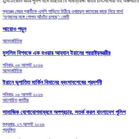
ইন্দো-টিবেটান বর্ডার পুলিশ নামে ভারতের যে সীমান্তরক্ষী বাহিনী চীন-লাগোয়া ওই অঞ্চলট
Post
স্বতন্ত্র মেয়র প্রার্থীকে এসপি গাড়িতে উঠিয়ে ওবায়দুল কাদেরের কাছে নিয়ে যান!
‘তৃণমূলের সঙ্গে গোপন আঁতাঁত চলছে’: মোদী
navigation
আরোও পড়ুন
আন্তর্জাতিক
মুসলিম বিশ্বকে এক হওয়ার আহ্বান ইরানের পররাষ্ট্রমন্ত্রীর
শনিবার, ০৮ আগস্ট ২০২৬
আন্তর্জাতিক
ইরানে ভূপাতিত মার্কিন বিমানের ধ্বংসাবশেষের প্রদর্শনী
শনিবার, ০৮ আগস্ট ২০২৬
আলোচিত
জাতীয়
সামাজিক যোগাযোগমাধ্যমে অপপ্রচার, সতর্ক করল বাংলাদেশ পুলিশ
শুক্রবার, ০৭ আগস্ট ২০২৬
প্রযুক্তি