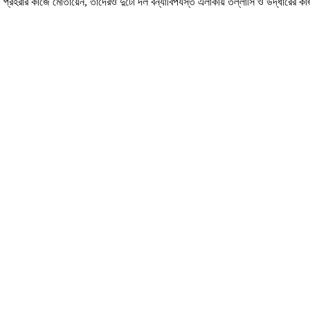
িতে প্রহরার কাজে মোতায়েন, তাদেরও দুটো দল বন্যাবিপর্যস্ত এলাকায় তল্লাসি ও উদ্ধারের 