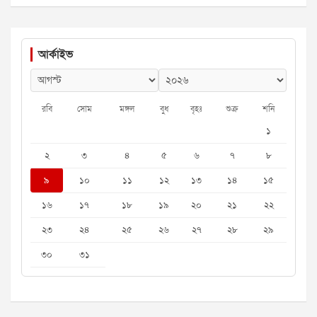
আর্কাইভ
রবি
সোম
মঙ্গল
বুধ
বৃহঃ
শুক্র
শনি
১
২
৩
৪
৫
৬
৭
৮
৯
১০
১১
১২
১৩
১৪
১৫
১৬
১৭
১৮
১৯
২০
২১
২২
২৩
২৪
২৫
২৬
২৭
২৮
২৯
৩০
৩১