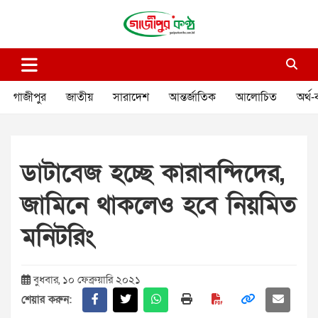
Skip
to
content
গাজীপুর কণ্ঠ
গণমানুষের কণ্ঠ
গাজীপুর
জাতীয়
সারাদেশ
আন্তর্জাতিক
আলোচিত
অর্থ-
ডাটাবেজ হচ্ছে কারাবন্দিদের,
জামিনে থাকলেও হবে নিয়মিত
মনিটরিং
বুধবার, ১০ ফেব্রুয়ারি ২০২১
শেয়ার করুন: