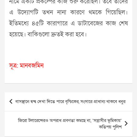
নামে একটি প্রকল্পের কাজ শুরু করেছিল। তবে তাদের
এ উদ্যোগটি তখন নানা কারণে থমকে গিয়েছিল।
ইতিমধ্যে ৪৫টি কারাগারে এ ডাটাবেজের কাজ শেষ
হয়েছে। বাকিগুলো দ্রুতই করা হবে।
সূত্র: মানবজমিন
Post
বাসস্থানে দ্বন্দ্ব দেখা দিতে পারে বৃশ্চিকের, সংসারে প্রাধান্য থাকবে ধনুর
navigation
জিরো টলারেন্সেরও অপরাধ প্রবণতা কমছে না, ‘সন্ত্রাসীর ভূমিকায়’
কতিপয় পুলিশ