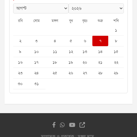
রবি
সোম
মঙ্গল
বুধ
বৃহঃ
শুক্র
শনি
১
২
৩
৪
৫
৬
৭
৮
৯
১০
১১
১২
১৩
১৪
১৫
১৬
১৭
১৮
১৯
২০
২১
২২
২৩
২৪
২৫
২৬
২৭
২৮
২৯
৩০
৩১
সম্পাদক ও প্রকাশক : সঞ্জয় দাস