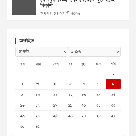
বিকাশ
শুক্রবার, ০৭ আগস্ট ২০২৬
আর্কাইভ
রবি
সোম
মঙ্গল
বুধ
বৃহঃ
শুক্র
শনি
১
২
৩
৪
৫
৬
৭
৮
৯
১০
১১
১২
১৩
১৪
১৫
১৬
১৭
১৮
১৯
২০
২১
২২
২৩
২৪
২৫
২৬
২৭
২৮
২৯
৩০
৩১