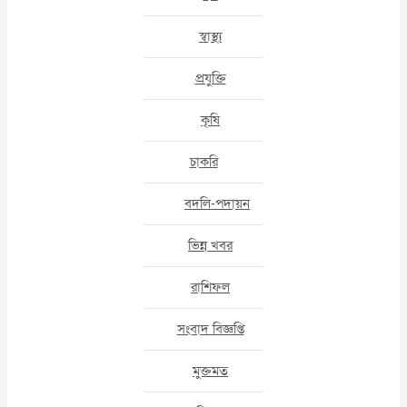
স্বাস্থ্য
প্রযুক্তি
কৃষি
চাকরি
বদলি-পদায়ন
ভিন্ন খবর
রাশিফল
সংবাদ বিজ্ঞপ্তি
মুক্তমত