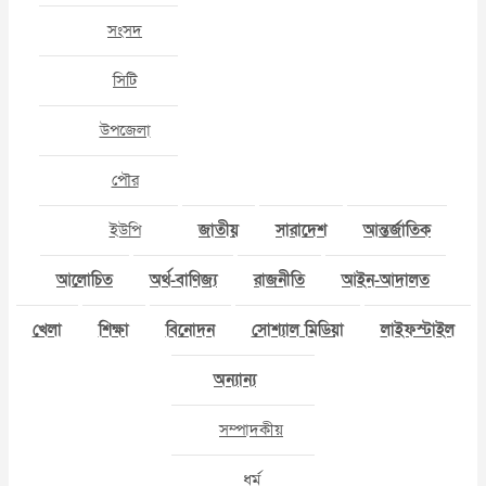
সংসদ
সিটি
উপজেলা
পৌর
ইউপি
জাতীয়
সারাদেশ
আন্তর্জাতিক
আলোচিত
অর্থ-বাণিজ্য
রাজনীতি
আইন-আদালত
খেলা
শিক্ষা
বিনোদন
সোশ্যাল মিডিয়া
লাইফস্টাইল
অন্যান্য
সম্পাদকীয়
ধর্ম