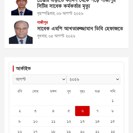
গ্রেপ্তার এড়াতে কার্নিশ থেকে পড়ে গাজীপুর
সিটির সাবেক কর্মকর্তার মৃত্যু
বৃহস্পতিবার, ০৬ আগস্ট ২০২৬
গাজীপুর
সাবেক এমপি আখতারুজ্জামান ডিবি হেফাজতে
বুধবার, ০৫ আগস্ট ২০২৬
আর্কাইভ
রবি
সোম
মঙ্গল
বুধ
বৃহঃ
শুক্র
শনি
১
২
৩
৪
৫
৬
৭
৮
৯
১০
১১
১২
১৩
১৪
১৫
১৬
১৭
১৮
১৯
২০
২১
২২