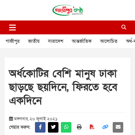
Skip
to
content
গাজীপুর কণ্ঠ
গণমানুষের কণ্ঠ
গাজীপুর
জাতীয়
সারাদেশ
আন্তর্জাতিক
আলোচিত
অর্থ-
অর্ধকোটির বেশি মানুষ ঢাকা
ছাড়ছে ছয়দিনে, ফিরতে হবে
একদিনে
মঙ্গলবার, ২০ জুলাই ২০২১
শেয়ার করুন: