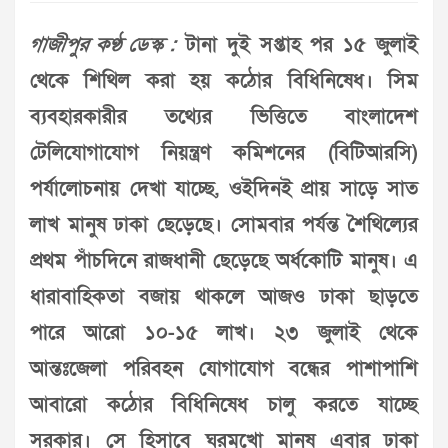
গাজীপুর কণ্ঠ ডেস্ক :
টানা দুই সপ্তাহ পর ১৫ জুলাই
থেকে শিথিল করা হয় কঠোর বিধিনিষেধ। সিম
ব্যবহারকারীর তথ্যের ভিত্তিতে বাংলাদেশ
টেলিযোগাযোগ নিয়ন্ত্রণ কমিশনের (বিটিআরসি)
পর্যালোচনায় দেখা যাচ্ছে, ওইদিনই প্রায় সাড়ে সাত
লাখ মানুষ ঢাকা ছেড়েছে। সোমবার পর্যন্ত শৈথিল্যের
প্রথম পাঁচদিনে রাজধানী ছেড়েছে অর্ধকোটি মানুষ। এ
ধারাবাহিকতা বজায় থাকলে আজও ঢাকা ছাড়তে
পারে আরো ১০-১৫ লাখ। ২৩ জুলাই থেকে
আন্তঃজেলা পরিবহন যোগাযোগ বন্ধের পাশাপাশি
আবারো কঠোর বিধিনিষেধ চালু করতে যাচ্ছে
সরকার। সে হিসাবে ঘরমুখো মানুষ এবার ঢাকা