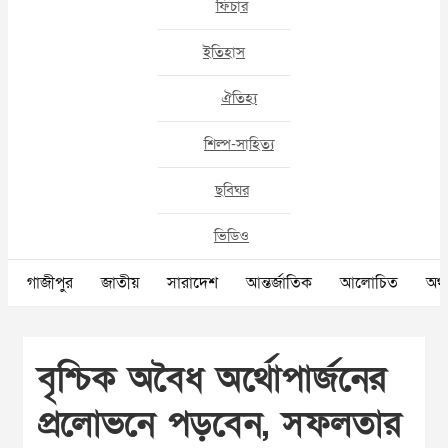
ফিচার
ইতিহাস
ঐতিহ্য
শিল্প-সাহিত্য
ছবিঘর
ভিডিও
গাজীপুর
জাতীয়
সারাদেশ
আন্তর্জাতিক
আলোচিত
অর্থ
বৃশ্চিক অবৈধ অর্থোপার্জনের
প্রলোভনে পড়বেন, সফলতার