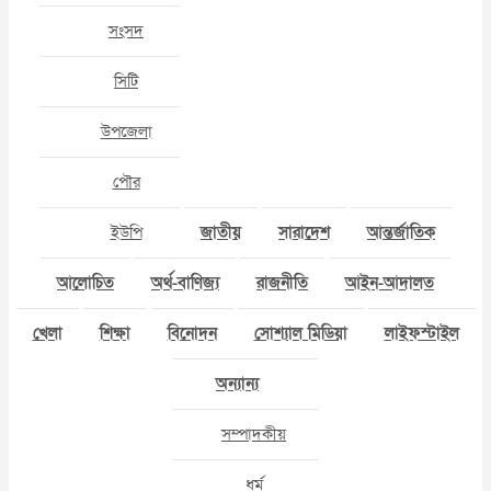
সংসদ
সিটি
উপজেলা
পৌর
ইউপি
জাতীয়
সারাদেশ
আন্তর্জাতিক
আলোচিত
অর্থ-বাণিজ্য
রাজনীতি
আইন-আদালত
খেলা
শিক্ষা
বিনোদন
সোশ্যাল মিডিয়া
লাইফস্টাইল
অন্যান্য
সম্পাদকীয়
ধর্ম