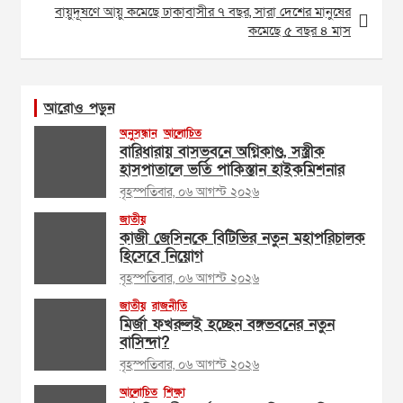
বায়ুদূষণে আয়ু কমেছে ঢাকাবাসীর ৭ বছর, সারা দেশের মানুষের
কমেছে ৫ বছর ৪ মাস
আরোও পড়ুন
অনুসন্ধান
আলোচিত
বারিধারায় বাসভবনে অগ্নিকাণ্ড, সস্ত্রীক
হাসপাতালে ভর্তি পাকিস্তান হাইকমিশনার
বৃহস্পতিবার, ০৬ আগস্ট ২০২৬
জাতীয়
কাজী জেসিনকে বিটিভির নতুন মহাপরিচালক
হিসেবে নিয়োগ
বৃহস্পতিবার, ০৬ আগস্ট ২০২৬
জাতীয়
রাজনীতি
মির্জা ফখরুলই হচ্ছেন বঙ্গভবনের নতুন
বাসিন্দা?
বৃহস্পতিবার, ০৬ আগস্ট ২০২৬
আলোচিত
শিক্ষা