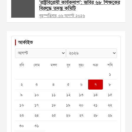
‘রাষ্ট্রবিরোধী কার্যকলাপ’: জবির ৬৮ শিক্ষকের
বিরুদ্ধে তদন্ত কমিটি
বৃহস্পতিবার, ০৬ আগস্ট ২০২৬
আর্কাইভ
রবি
সোম
মঙ্গল
বুধ
বৃহঃ
শুক্র
শনি
১
২
৩
৪
৫
৬
৭
৮
৯
১০
১১
১২
১৩
১৪
১৫
১৬
১৭
১৮
১৯
২০
২১
২২
২৩
২৪
২৫
২৬
২৭
২৮
২৯
৩০
৩১