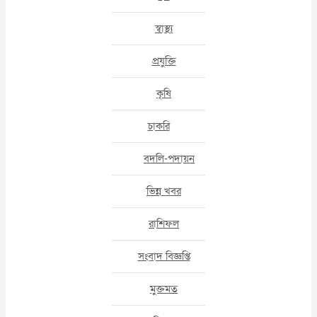
স্বাস্থ্য
প্রযুক্তি
কৃষি
চাকরি
বদলি-পদায়ন
ভিন্ন খবর
রাশিফল
সংবাদ বিজ্ঞপ্তি
মুক্তমত