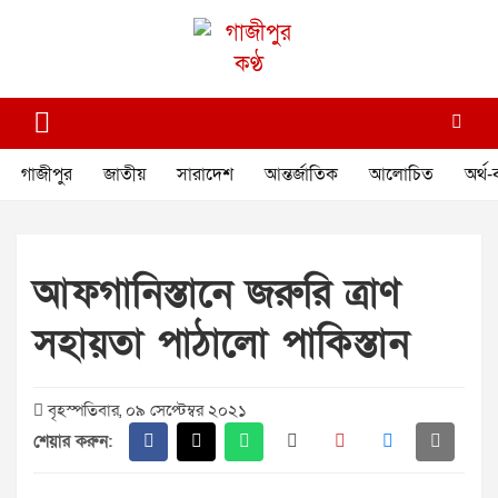
Skip
to
content
গাজীপুর কণ্ঠ
গণমানুষের কণ্ঠ
গাজীপুর
জাতীয়
সারাদেশ
আন্তর্জাতিক
আলোচিত
অর্থ-
আফগানিস্তানে জরুরি ত্রাণ
সহায়তা পাঠালো পাকিস্তান
বৃহস্পতিবার, ০৯ সেপ্টেম্বর ২০২১
শেয়ার করুন: