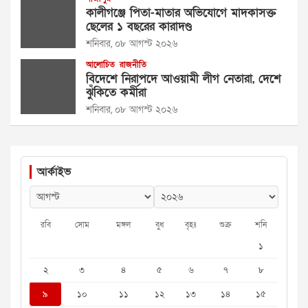
কালীগঞ্জে পিতা-মাতার অভিযোগে মাদকাসক্ত
ছেলের ১ বছরের কারাদণ্ড
শনিবার, ০৮ আগস্ট ২০২৬
আলোচিত
রাজনীতি
বিদেশে নিরাপদে আওয়ামী লীগ নেতারা, দেশে
ঝুঁকিতে কর্মীরা
শনিবার, ০৮ আগস্ট ২০২৬
আর্কাইভ
রবি
সোম
মঙ্গল
বুধ
বৃহঃ
শুক্র
শনি
১
২
৩
৪
৫
৬
৭
৮
৯
১০
১১
১২
১৩
১৪
১৫