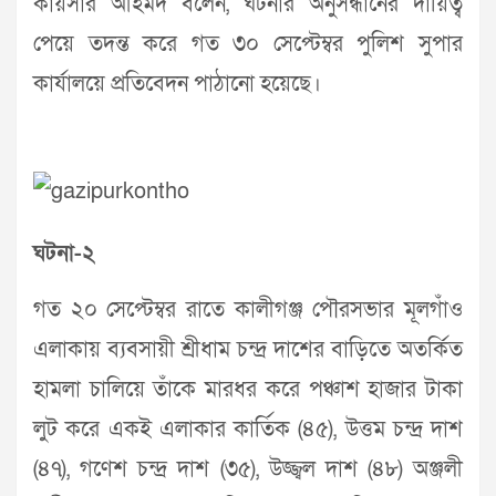
কায়সার আহমদ বলেন, ঘটনার অনুসন্ধানের দায়িত্ব
পেয়ে তদন্ত করে গত ৩০ সেপ্টেম্বর পুলিশ সুপার
কার্যালয়ে প্রতিবেদন পাঠানো হয়েছে।
ঘটনা-২
গত ২০ সেপ্টেম্বর রাতে কালীগঞ্জ পৌরসভার মূলগাঁও
এলাকায় ব্যবসায়ী শ্রীধাম চন্দ্র দাশের বাড়িতে অতর্কিত
হামলা চালিয়ে তাঁকে মারধর করে পঞ্চাশ হাজার টাকা
লুট করে একই এলাকার কার্তিক (৪৫), উত্তম চন্দ্র দাশ
(৪৭), গণেশ চন্দ্র দাশ (৩৫), উজ্জ্বল দাশ (৪৮) অঞ্জলী