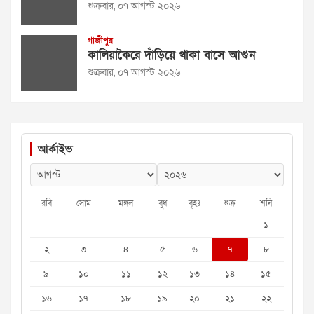
শুক্রবার, ০৭ আগস্ট ২০২৬
গাজীপুর
কালিয়াকৈরে দাঁড়িয়ে থাকা বাসে আগুন
শুক্রবার, ০৭ আগস্ট ২০২৬
আর্কাইভ
রবি
সোম
মঙ্গল
বুধ
বৃহঃ
শুক্র
শনি
১
২
৩
৪
৫
৬
৭
৮
৯
১০
১১
১২
১৩
১৪
১৫
১৬
১৭
১৮
১৯
২০
২১
২২