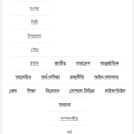
সংসদ
সিটি
উপজেলা
পৌর
ইউপি
জাতীয়
সারাদেশ
আন্তর্জাতিক
আলোচিত
অর্থ-বাণিজ্য
রাজনীতি
আইন-আদালত
খেলা
শিক্ষা
বিনোদন
সোশ্যাল মিডিয়া
লাইফস্টাইল
অন্যান্য
সম্পাদকীয়
ধর্ম