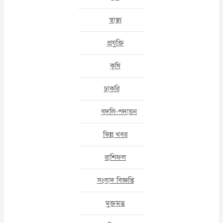
স্বাস্থ্য
প্রযুক্তি
কৃষি
চাকরি
বদলি-পদায়ন
ভিন্ন খবর
রাশিফল
সংবাদ বিজ্ঞপ্তি
মুক্তমত