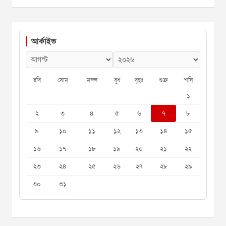
আর্কাইভ
রবি
সোম
মঙ্গল
বুধ
বৃহঃ
শুক্র
শনি
১
২
৩
৪
৫
৬
৭
৮
৯
১০
১১
১২
১৩
১৪
১৫
১৬
১৭
১৮
১৯
২০
২১
২২
২৩
২৪
২৫
২৬
২৭
২৮
২৯
৩০
৩১