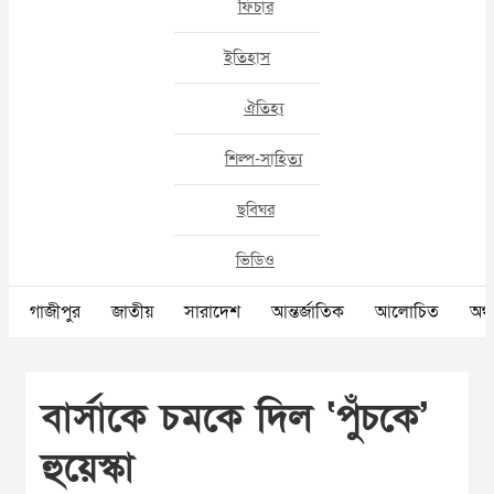
ফিচার
ইতিহাস
ঐতিহ্য
শিল্প-সাহিত্য
ছবিঘর
ভিডিও
গাজীপুর
জাতীয়
সারাদেশ
আন্তর্জাতিক
আলোচিত
অর্থ
বার্সাকে চমকে দিল ‘পুঁচকে’
হুয়েস্কা