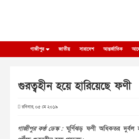
Skip
to
content
গাজীপুর
জাতীয়
সারাদেশ
আন্তর্জাতিক
আল
গুরত্বহীন হয়ে হারিয়েছে ফণী
রবিবার, ০৫ মে ২০১৯
গাজীপুর কণ্ঠ ডেস্ক :
ঘূর্ণিঝড় ফণী অধিকতর দুর্বল 