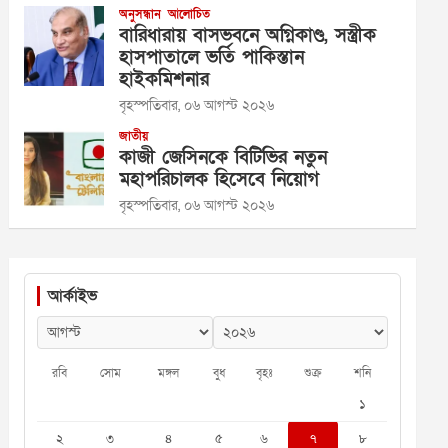
অনুসন্ধান
আলোচিত
বারিধারায় বাসভবনে অগ্নিকাণ্ড, সস্ত্রীক
হাসপাতালে ভর্তি পাকিস্তান
হাইকমিশনার
বৃহস্পতিবার, ০৬ আগস্ট ২০২৬
জাতীয়
কাজী জেসিনকে বিটিভির নতুন
মহাপরিচালক হিসেবে নিয়োগ
বৃহস্পতিবার, ০৬ আগস্ট ২০২৬
আর্কাইভ
রবি
সোম
মঙ্গল
বুধ
বৃহঃ
শুক্র
শনি
১
২
৩
৪
৫
৬
৭
৮