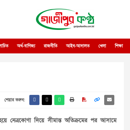
গাজীপুর কণ্ঠ
গণমানুষের কণ্ঠ
োচিত
অর্থ-বাণিজ্য
রাজনীতি
আইন-আদালত
খেলা
শিক্ষা
শেয়ার করুন:
হয়ে নেত্রকোণা দিয়ে সীমান্ত অতিক্রমের পর আসামে