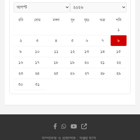
রবি
সোম
মঙ্গল
বুধ
বৃহঃ
শুক্র
শনি
১
২
৩
৪
৫
৬
৭
৮
৯
১০
১১
১২
১৩
১৪
১৫
১৬
১৭
১৮
১৯
২০
২১
২২
২৩
২৪
২৫
২৬
২৭
২৮
২৯
৩০
৩১
সম্পাদক ও প্রকাশক : সঞ্জয় দাস