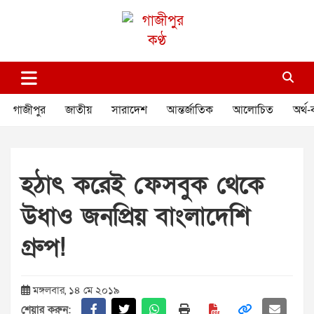
Skip
to
content
গাজীপুর কণ্ঠ
গণমানুষের কণ্ঠ
গাজীপুর
জাতীয়
সারাদেশ
আন্তর্জাতিক
আলোচিত
অর্থ-
হঠাৎ করেই ফেসবুক থেকে
উধাও জনপ্রিয় বাংলাদেশি
গ্রুপ!
মঙ্গলবার, ১৪ মে ২০১৯
শেয়ার করুন: