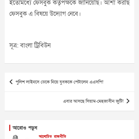
ইতোমধ্যে ফেসবুক কর্তৃপক্ষকে জানিয়েছি। আশা করছি
ফেসবুক এ বিষয়ে উদ্যোগ নেবে।
সূত্র: বাংলা ট্রিবিউন
Post
পুলিশ লাইনসে ডেকে নিয়ে যুবককে পেটালেন এএসপি!
navigation
এবার আসছে সিয়াম-মেহজাবীন জুটি!
আরোও পড়ুন
আলোচিত
রাজনীতি