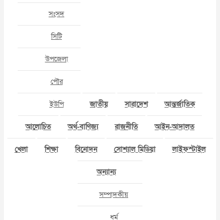
সংসদ
সিটি
উপজেলা
পৌর
ইউপি
জাতীয়
সারাদেশ
আন্তর্জাতিক
আলোচিত
অর্থ-বাণিজ্য
রাজনীতি
আইন-আদালত
খেলা
শিক্ষা
বিনোদন
সোশ্যাল মিডিয়া
লাইফস্টাইল
অন্যান্য
সম্পাদকীয়
ধর্ম