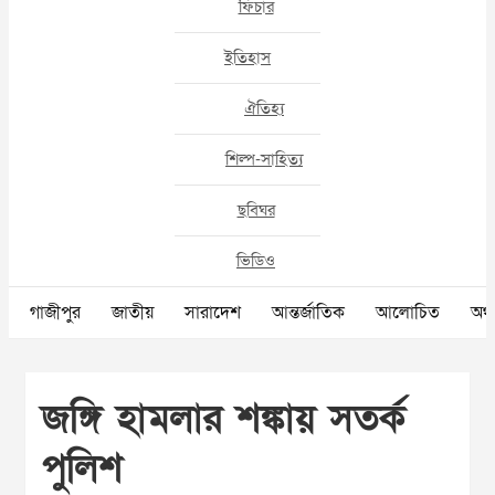
ফিচার
ইতিহাস
ঐতিহ্য
শিল্প-সাহিত্য
ছবিঘর
ভিডিও
গাজীপুর
জাতীয়
সারাদেশ
আন্তর্জাতিক
আলোচিত
অর্থ
জঙ্গি হামলার শঙ্কায় সতর্ক
পুলিশ