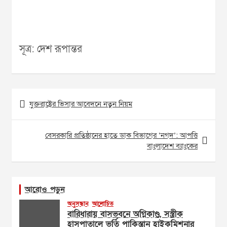
সূত্র: দেশ রূপান্তর
Post
যুক্তরাষ্ট্রের ভিসার আবেদনে নতুন নিয়ম
navigation
বেসরকারি প্রতিষ্ঠানের হাতে ডাক বিভাগের ‘নগদ’: আপত্তি
বাংলাদেশ ব্যাংকের
আরোও পড়ুন
অনুসন্ধান
আলোচিত
বারিধারায় বাসভবনে অগ্নিকাণ্ড, সস্ত্রীক
হাসপাতালে ভর্তি পাকিস্তান হাইকমিশনার