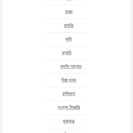
স্বাস্থ্য
প্রযুক্তি
কৃষি
চাকরি
বদলি-পদায়ন
ভিন্ন খবর
রাশিফল
সংবাদ বিজ্ঞপ্তি
মুক্তমত