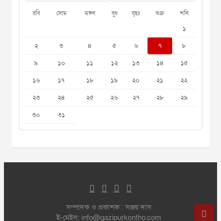
রবি
সোম
মঙ্গল
বুধ
বৃহঃ
শুক্র
শনি
১
২
৩
৪
৫
৬
৭
৮
৯
১০
১১
১২
১৩
১৪
১৫
১৬
১৭
১৮
১৯
২০
২১
২২
২৩
২৪
২৫
২৬
২৭
২৮
২৯
৩০
৩১
সম্পাদক ও প্রকাশক : সঞ্জয় দাস
ই-মেইল: info@gazipurkontho.com