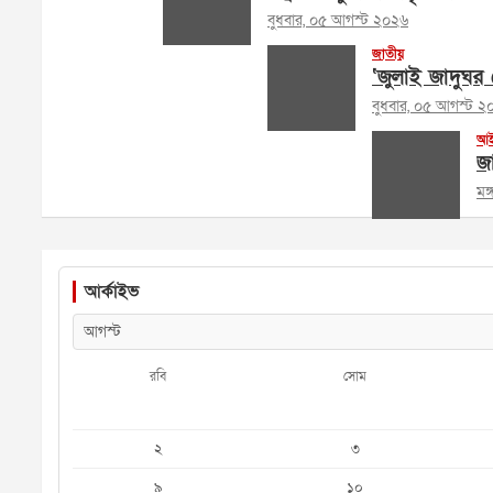
বুধবার, ০৫ আগস্ট ২০২৬
জাতীয়
‘জুলাই জাদুঘর ক
বুধবার, ০৫ আগস্ট ২
আই
জা
মঙ
আর্কাইভ
রবি
সোম
২
৩
৯
১০