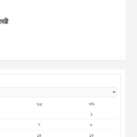
্ত্রী
শুক্র
শনি
১
৭
৮
১৪
১৫