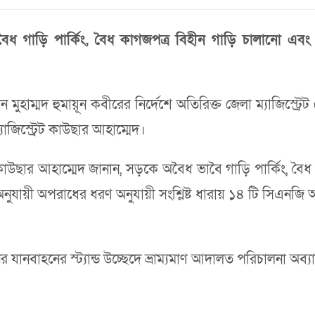
ৈধ গাড়ি পার্কিং, বৈধ কাগজপত্র বিহীন গাড়ি চালানো এব
ন মুহাম্মদ হুমায়ূন কবীরের নির্দেশে অতিরিক্ত জেলা ম্যাজিস্ট্রে
যাজিস্ট্রেট কাউছার আহাম্মেদ।
রেট কাউছার আহাম্মেদ জানান, সড়কে অবৈধ ভাবৈ গাড়ি পার্কিং, ব
ুযায়ী অপরাধের ধরণ অনুযায়ী সংশ্লিষ্ট ধারায় ১৪ টি সিএনজ
নবাহনের স্ট্যান্ড উচ্ছেদে ভ্রাম্যমাণ আদালত পরিচালনা অব্