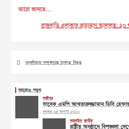
আরো জানতে…
রাজবাড়ি এলাকায় ভ্রাম্যমাণ আদালত: ২০ গ
Post
navigation
আশুলিয়ায় ‘বন্দুকযুদ্ধে ডাকাত’ নিহত
আরোও পড়ুন
গাজীপুর
সাবেক এমপি আখতারুজ্জামান ডিবি হেফা
বুধবার, ০৫ আগস্ট ২০২৬
আলোচিত
জাতীয়
রাষ্ট্রীয় অনুষ্ঠানে বিশৃঙ্খলা দ