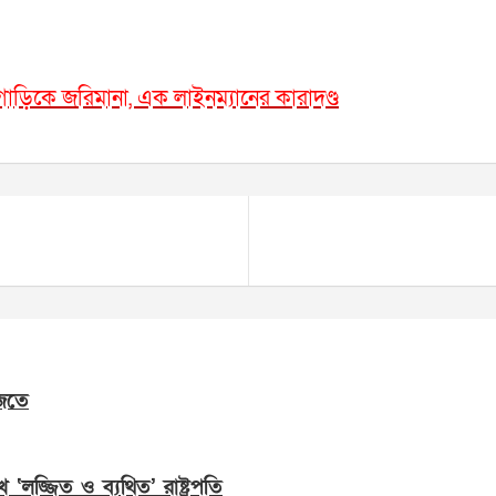
াড়িকে জরিমানা, এক লাইনম্যানের কারাদণ্ড
জতে
েখে ‘লজ্জিত ও ব্যথিত’ রাষ্ট্রপতি