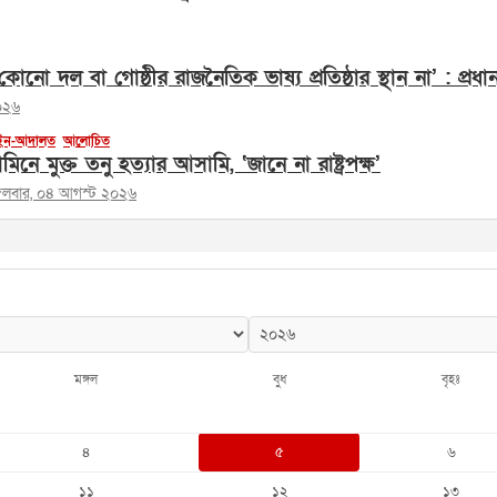
োনো দল বা গোষ্ঠীর রাজনৈতিক ভাষ্য প্রতিষ্ঠার স্থান না’ : প্রধানমন
০২৬
ন-আদালত
আলোচিত
মিনে মুক্ত তনু হত্যার আসামি, ‘জানে না রাষ্ট্রপক্ষ’
্গলবার, ০৪ আগস্ট ২০২৬
মঙ্গল
বুধ
বৃহঃ
৪
৫
৬
১১
১২
১৩