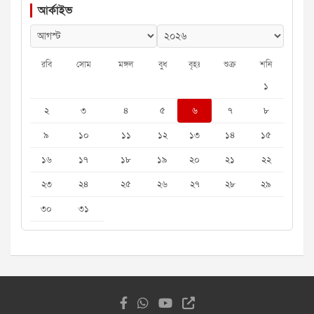
আর্কাইভ
রবি
সোম
মঙ্গল
বুধ
বৃহঃ
শুক্র
শনি
১
২
৩
৪
৫
৬
৭
৮
৯
১০
১১
১২
১৩
১৪
১৫
১৬
১৭
১৮
১৯
২০
২১
২২
২৩
২৪
২৫
২৬
২৭
২৮
২৯
৩০
৩১