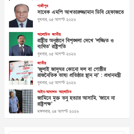
গাজীপুর
সাবেক এমপি আখতারুজ্জামান ডিবি হেফাজতে
বুধবার, ০৫ আগস্ট ২০২৬
আলোচিত
জাতীয়
রাষ্ট্রীয় অনুষ্ঠানে বিশৃঙ্খলা দেখে ‘লজ্জিত ও
ব্যথিত’ রাষ্ট্রপতি
বুধবার, ০৫ আগস্ট ২০২৬
জাতীয়
‘জুলাই জাদুঘর কোনো দল বা গোষ্ঠীর
রাজনৈতিক ভাষ্য প্রতিষ্ঠার স্থান না’ : প্রধানমন্ত্রী
বুধবার, ০৫ আগস্ট ২০২৬
আইন-আদালত
আলোচিত
জামিনে মুক্ত তনু হত্যার আসামি, ‘জানে না
রাষ্ট্রপক্ষ’
মঙ্গলবার, ০৪ আগস্ট ২০২৬