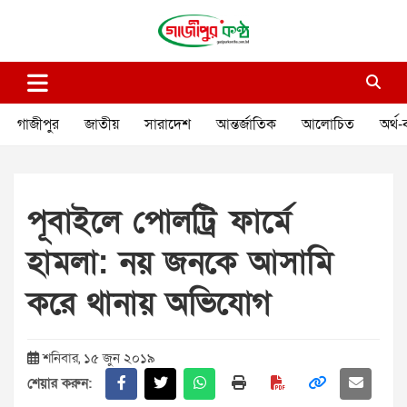
Skip
to
content
গাজীপুর কণ্ঠ
গণমানুষের কণ্ঠ
গাজীপুর
জাতীয়
সারাদেশ
আন্তর্জাতিক
আলোচিত
অর্থ-
পূবাইলে পোলট্রি ফার্মে
হামলা: নয় জনকে আসামি
করে থানায় অভিযোগ
শনিবার, ১৫ জুন ২০১৯
শেয়ার করুন: