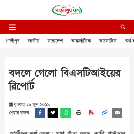
Skip
to
content
গাজীপুর কণ্ঠ
গণমানুষের কণ্ঠ
গাজীপুর
জাতীয়
সারাদেশ
আন্তর্জাতিক
আলোচিত
অর্থ-
বদলে গেলো বিএসটিআইয়ের
রিপোর্ট
বুধবার, ১৯ জুন ২০১৯
শেয়ার করুন: