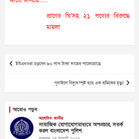
আরো জানতে…..
প্রাণের ঘি’সহ ২১ পণ্যের বিরুদ্ধে
মামলা
Post
ইউএনওরা চড়বেন ৯০ লাখ টাকা দামের পাজেরোতে
navigation
পূবাইলে বিদ্যুৎস্পৃষ্ট হয়ে এক শ্রমিকের মৃত্যু
আরোও পড়ুন
আলোচিত
জাতীয়
সামাজিক যোগাযোগমাধ্যমে অপপ্রচার, সতর্ক
করল বাংলাদেশ পুলিশ
শুক্রবার, ০৭ আগস্ট ২০২৬