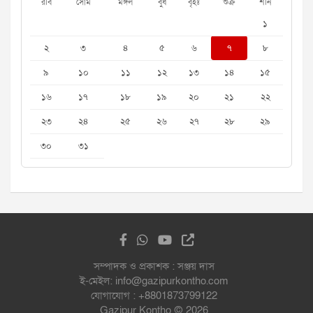
রবি
সোম
মঙ্গল
বুধ
বৃহঃ
শুক্র
শনি
১
২
৩
৪
৫
৬
৭
৮
৯
১০
১১
১২
১৩
১৪
১৫
১৬
১৭
১৮
১৯
২০
২১
২২
২৩
২৪
২৫
২৬
২৭
২৮
২৯
৩০
৩১
সম্পাদক ও প্রকাশক : সঞ্জয় দাস
ই-মেইল: info@gazipurkontho.com
যোগাযোগ : +8801873799122
Gazipur Kontho © 2026