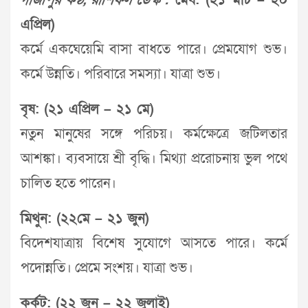
গাজীপুর কণ্ঠ, রাশিফল ডেস্ক :
মেষ: (২১ মার্চ – ২০
এপ্রিল)
কর্মে একঘেয়েমি বাসা বাধতে পারে। প্রেমযোগ শুভ।
কর্মে উন্নতি। পরিবারে সমস্যা। যাত্রা শুভ।
বৃষ: (২১ এপ্রিল – ২১ মে)
নতুন মানুষের সঙ্গে পরিচয়। কর্মক্ষেত্রে জটিলতার
আশঙ্কা। ব্যবসায়ে শ্রী বৃদ্ধি। মিথ্যা প্ররোচনায় ভুল পথে
চালিত হতে পারেন।
মিথুন: (২২মে – ২১ জুন)
বিদেশযাত্রায় বিশেষ সুযোগে আসতে পারে। কর্মে
পদোন্নতি। প্রেমে সংশয়। যাত্রা শুভ।
কর্কট: (২২ জুন – ২২ জুলাই)