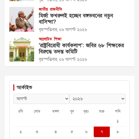
জাতীয়
রাজনীতি
মির্জা ফখরুলই হচ্ছেন বঙ্গভবনের নতুন
বাসিন্দা?
বৃহস্পতিবার, ০৬ আগস্ট ২০২৬
আলোচিত
শিক্ষা
‘রাষ্ট্রবিরোধী কার্যকলাপ’: জবির ৬৮ শিক্ষকের
বিরুদ্ধে তদন্ত কমিটি
বৃহস্পতিবার, ০৬ আগস্ট ২০২৬
আর্কাইভ
রবি
সোম
মঙ্গল
বুধ
বৃহঃ
শুক্র
শনি
১
২
৩
৪
৫
৬
৭
৮