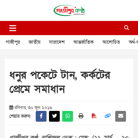
Skip
to
content
গাজীপুর কণ্ঠ
গণমানুষের কণ্ঠ
গাজীপুর
জাতীয়
সারাদেশ
আন্তর্জাতিক
আলোচিত
অর্থ-
ধনুর পকেটে টান, কর্কটের
প্রেমে সমাধান
রবিবার, ৩০ জুন ২০১৯
শেয়ার করুন: