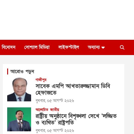
বিনোদন
সোশ্যাল মিডিয়া
লাইফস্টাইল
অন্যান্য
আরোও পড়ুন
গাজীপুর
সাবেক এমপি আখতারুজ্জামান ডিবি
হেফাজতে
বুধবার, ০৫ আগস্ট ২০২৬
আলোচিত
জাতীয়
রাষ্ট্রীয় অনুষ্ঠানে বিশৃঙ্খলা দেখে ‘লজ্জিত
ও ব্যথিত’ রাষ্ট্রপতি
বুধবার, ০৫ আগস্ট ২০২৬