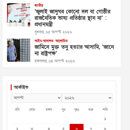
জাতীয়
‘জুলাই জাদুঘর কোনো দল বা গোষ্ঠীর
রাজনৈতিক ভাষ্য প্রতিষ্ঠার স্থান না’ :
প্রধানমন্ত্রী
বুধবার, ০৫ আগস্ট ২০২৬
আইন-আদালত
আলোচিত
জামিনে মুক্ত তনু হত্যার আসামি, ‘জানে
না রাষ্ট্রপক্ষ’
মঙ্গলবার, ০৪ আগস্ট ২০২৬
আর্কাইভ
রবি
সোম
মঙ্গল
বুধ
বৃহঃ
শুক্র
শনি
১
২
৩
৪
৫
৬
৭
৮