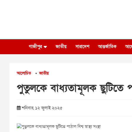
Skip
to
content
গাজীপুর
জাতীয়
সারাদেশ
আন্তর্জাতিক
আল
আলোচিত
জাতীয়
•
পুতুলকে বাধ্যতামূলক ছুটিতে পাঠাল
শনিবার, ১২ জুলাই ২০২৫