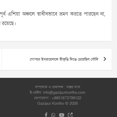
ব এশিয়া অঞ্চলে স্বাধীনভাবে ভ্রমণ করতে পারছেন না,
ি রয়েছে।
গোপনে ইসরায়েলকে স্বীকৃতি দিতে চেয়েছিল সৌদি
সম্পাদক ও প্রকাশক : সঞ্জয় দাস
ই-মেইল: info@gazipurkontho.com
যোগাযোগ : +8801873799122
Gazipur Kontho © 2026