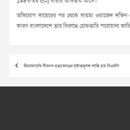
১৯৪৭-এর ৫(২) ধারার আওতায় আসে।
অভিযোগ দায়েরের পর থেকে সায়মা ওয়াজেদ দক্ষিণ-পূর্
কারণ বাংলাদেশে তার বিরুদ্ধে গ্রেফতারি পরোয়ানা জার
Post
মিডফোর্ডের বীভৎস হত্যাকাণ্ডের দৃষ্টান্তমূলক শাস্তি চায় বিএনপি
navigation