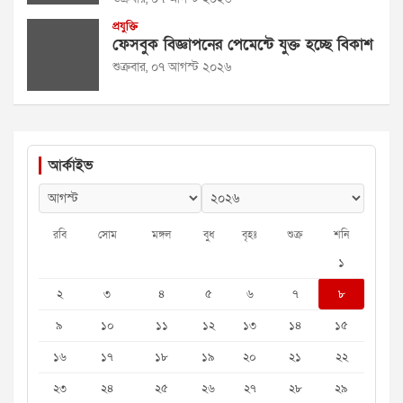
প্রযুক্তি
ফেসবুক বিজ্ঞাপনের পেমেন্টে যুক্ত হচ্ছে বিকাশ
শুক্রবার, ০৭ আগস্ট ২০২৬
আর্কাইভ
রবি
সোম
মঙ্গল
বুধ
বৃহঃ
শুক্র
শনি
১
২
৩
৪
৫
৬
৭
৮
৯
১০
১১
১২
১৩
১৪
১৫
১৬
১৭
১৮
১৯
২০
২১
২২
২৩
২৪
২৫
২৬
২৭
২৮
২৯