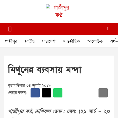
Skip
to
content
গাজীপুর কণ্ঠ
গণমানুষের কণ্ঠ
গাজীপুর
জাতীয়
সারাদেশ
আন্তর্জাতিক
আলোচিত
অর্থ-
মিথুনের ব্যবসায় মন্দা
বৃহস্পতিবার, ০৪ জুলাই ২০১৯
শেয়ার করুন:
গাজীপুর কণ্ঠ, রাশিফল ডেস্ক :
মেষ: (২১ মার্চ – ২০