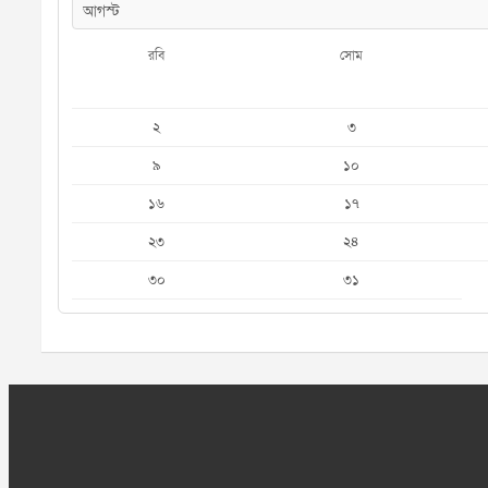
রবি
সোম
২
৩
৯
১০
১৬
১৭
২৩
২৪
৩০
৩১