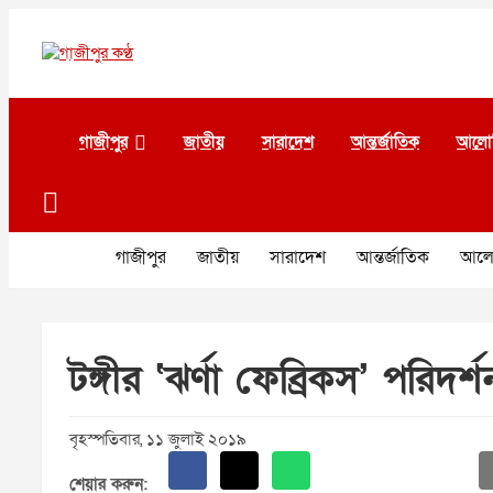
Skip
to
content
গাজীপুর কণ্ঠ
গণমানুষের কণ্ঠ
গাজীপুর
জাতীয়
সারাদেশ
আন্তর্জাতিক
আলো
গাজীপুর
জাতীয়
সারাদেশ
আন্তর্জাতিক
আলো
টঙ্গীর ‘ঝর্ণা ফেব্রিকস’ পরিদর
বৃহস্পতিবার, ১১ জুলাই ২০১৯
শেয়ার করুন: