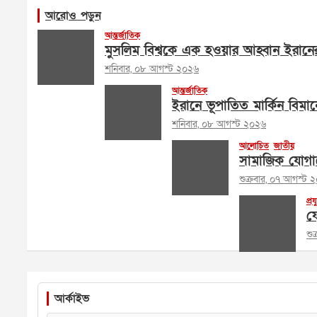
আরোও পড়ুন
আন্তর্জাতিক
মুসলিম বিশ্বকে এক হওয়ার আহ্বান ইরানের পরর
শনিবার, ০৮ আগস্ট ২০২৬
আন্তর্জাতিক
ইরানে ভূপাতিত মার্কিন বিমান
শনিবার, ০৮ আগস্ট ২০২৬
আলোচিত
জাতীয়
সামাজিক যোগায
শুক্রবার, ০৭ আগস্ট 
প্রয
ফে
শু
আর্কাইভ