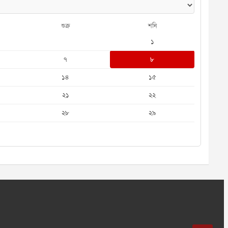
শুক্র
শনি
১
৭
৮
১৪
১৫
২১
২২
২৮
২৯