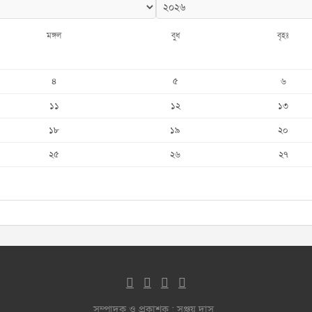
মঙ্গল
বুধ
বৃহঃ
৪
৫
৬
১১
১২
১৩
১৮
১৯
২০
২৫
২৬
২৭
সম্পাদক ও প্রকাশক : সঞ্জয় দাস