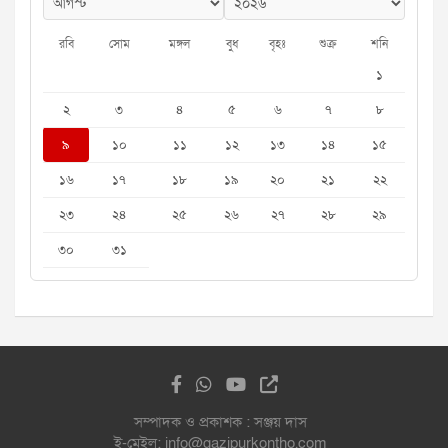
রবি
সোম
মঙ্গল
বুধ
বৃহঃ
শুক্র
শনি
১
২
৩
৪
৫
৬
৭
৮
৯
১০
১১
১২
১৩
১৪
১৫
১৬
১৭
১৮
১৯
২০
২১
২২
২৩
২৪
২৫
২৬
২৭
২৮
২৯
৩০
৩১
সম্পাদক ও প্রকাশক : সঞ্জয় দাস
ই-মেইল: info@gazipurkontho.com