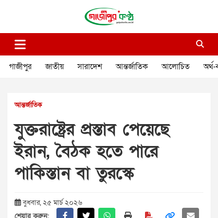
Skip
to
content
গাজীপুর কণ্ঠ
গণমানুষের কণ্ঠ
গাজীপুর
জাতীয়
সারাদেশ
আন্তর্জাতিক
আলোচিত
অর্থ-
আন্তর্জাতিক
যুক্তরাষ্ট্রের প্রস্তাব পেয়েছে
ইরান, বৈঠক হতে পারে
পাকিস্তান বা তুরস্কে
বুধবার, ২৫ মার্চ ২০২৬
শেয়ার করুন: