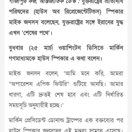
গাজীপুর কণ্ঠ, আন্তর্জাতিক ডেস্ক :
যুক্তরাষ্ট্রের প্রতিনিধি
পরিষদের (হাউস অব রিপ্রেজেন্টেটিভস) স্পিকার
মাইক জনসন বলেছেন, যুক্তরাষ্ট্রের সঙ্গে ইরানের যুদ্ধ
এখন ‘শেষের পথে’।
বুধবার (২৫ মার্চ
)
ওয়াশিংটন ডিসিতে মার্কিন
গণমাধ্যমকে হাউস স্পিকার এ কথা বলেন।
মাইক জনসন বলেন, ‘আমি মনে করি, আমরা
“অপারেশন এপিক ফিউরি” গুটিয়ে আনছি। আমার
ধারণা, এটি দ্রুতই শেষ হবে এবং এটি নির্ধারিত
সময়সূচি অনুযায়ীই হচ্ছে।’
মার্কিন প্রেসিডেন্ট ডোনাল্ড ট্রাম্পের এক বক্তব্যের পর
হাউস স্পিকার জনসনের এই মন্তব্য সামনে এসেছে।