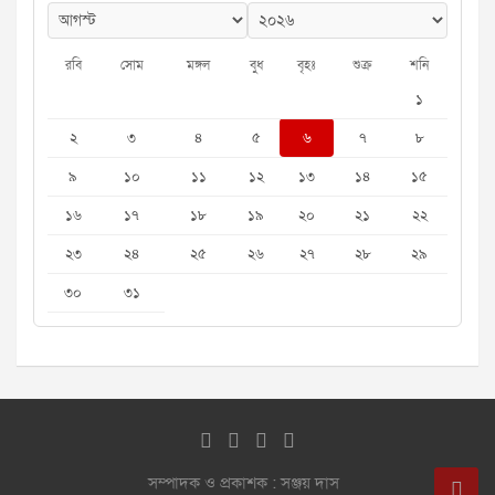
রবি
সোম
মঙ্গল
বুধ
বৃহঃ
শুক্র
শনি
১
২
৩
৪
৫
৬
৭
৮
৯
১০
১১
১২
১৩
১৪
১৫
১৬
১৭
১৮
১৯
২০
২১
২২
২৩
২৪
২৫
২৬
২৭
২৮
২৯
৩০
৩১
সম্পাদক ও প্রকাশক : সঞ্জয় দাস