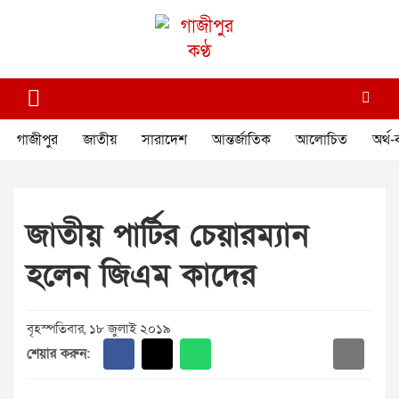
Skip
to
content
গাজীপুর কণ্ঠ
গণমানুষের কণ্ঠ
গাজীপুর
জাতীয়
সারাদেশ
আন্তর্জাতিক
আলোচিত
অর্থ-
জাতীয় পার্টির চেয়ারম্যান
হলেন জিএম কাদের
বৃহস্পতিবার, ১৮ জুলাই ২০১৯
শেয়ার করুন: