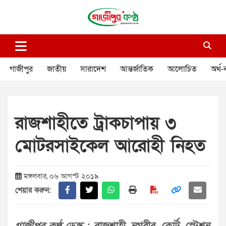
Skip
to
content
গাজীপুর কণ্ঠ
গণমানুষের কণ্ঠ
গাজীপুর
জাতীয়
সারাদেশ
আন্তর্জাতিক
আলোচিত
অর্থ-
রাজশাহীতে ট্রাকচাপায় ৩
মোটরসাইকেল আরোহী নিহত
মঙ্গলবার, ০৬ আগস্ট ২০১৯
শেয়ার করুন: