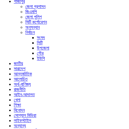
গাজীপুর
জেলা প্রশাসন
জিএমপি
জেলা পুলিশ
সিটি কর্পোরেশন
অনুসন্ধান
নির্বাচন
সংসদ
সিটি
উপজেলা
পৌর
ইউপি
জাতীয়
সারাদেশ
আন্তর্জাতিক
আলোচিত
অর্থ-বাণিজ্য
রাজনীতি
আইন-আদালত
খেলা
শিক্ষা
বিনোদন
সোশ্যাল মিডিয়া
লাইফস্টাইল
অন্যান্য