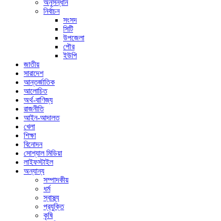
অনুসন্ধান
নির্বাচন
সংসদ
সিটি
উপজেলা
পৌর
ইউপি
জাতীয়
সারাদেশ
আন্তর্জাতিক
আলোচিত
অর্থ-বাণিজ্য
রাজনীতি
আইন-আদালত
খেলা
শিক্ষা
বিনোদন
সোশ্যাল মিডিয়া
লাইফস্টাইল
অন্যান্য
সম্পাদকীয়
ধর্ম
স্বাস্থ্য
প্রযুক্তি
কৃষি