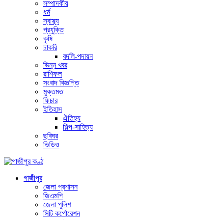
সম্পাদকীয়
ধর্ম
স্বাস্থ্য
প্রযুক্তি
কৃষি
চাকরি
বদলি-পদায়ন
ভিন্ন খবর
রাশিফল
সংবাদ বিজ্ঞপ্তি
মুক্তমত
ফিচার
ইতিহাস
ঐতিহ্য
শিল্প-সাহিত্য
ছবিঘর
ভিডিও
গাজীপুর
জেলা প্রশাসন
জিএমপি
জেলা পুলিশ
সিটি কর্পোরেশন