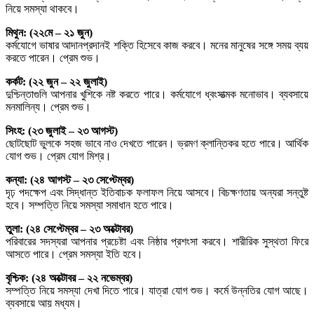
নিয়ে সমস্যা থাকবে।
মিথুন: (২২মে – ২১ জুন)
কর্মযোগে ভাষার আদানপ্রদানই শক্তি হিসেবে কাজ করবে। মনের মানুষের সঙ্গে সময় ব্যয়
করতে পারেন। প্রেম শুভ।
কর্কট: (২২ জুন – ২২ জুলাই)
দুশ্চিন্তাগুলি আপনার খুশিকে নষ্ট করতে পারে। কর্মযোগে ধ্বংসাত্মক মনোভাব। ব্যবসায়ে
মনমালিন্য। প্রেম শুভ।
সিংহ: (২৩ জুলাই – ২৩ আগস্ট)
ছোটছোট ভুলকে সহজ ভাবে নাও দেখতে পারেন। ভ্রমণ ক্লান্তিকর হতে পারে। আর্থিক
যোগ শুভ। প্রেম যোগ মিশ্র।
কন্যা: (২৪ আগস্ট – ২৩ সেপ্টেম্বর)
দৃঢ় পদক্ষেপ এবং সিদ্ধান্ত ইতিবাচক ফলাফল নিয়ে আসবে। বিচক্ষণতায় অন্যরা সন্তুষ্ট
হবে। সম্পত্তি নিয়ে সমস্যা সমাধান হতে পারে।
তুলা: (২৪ সেপ্টেম্বর – ২৩ অক্টোবর)
পরিবারের সদস্যরা আপনার প্রচেষ্টা এবং নিষ্ঠার প্রশংসা করবে। শারীরিক সুস্থতা ফিরে
আসতে পারে। প্রেম সমস্যা ইতি হবে।
বৃশ্চিক: (২৪ অক্টোবর – ২২ নভেম্বর)
সম্পত্তি নিয়ে সমস্যা দেখা দিতে পারে। যাত্রা যোগ শুভ। কর্মে উন্নতির যোগ আছে।
ব্যবসায়ে আয় মধ্যম।