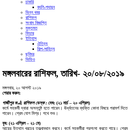
চাকরি
বদলি-পদায়ন
ভিন্ন খবর
রাশিফল
সংবাদ বিজ্ঞপ্তি
মুক্তমত
ফিচার
ইতিহাস
ঐতিহ্য
শিল্প-সাহিত্য
ছবিঘর
ভিডিও
মঙ্গলবারের রাশিফল, তারিখ- ২০/০৮/২০১৯
মঙ্গলবার, ২০ আগস্ট ২০১৯
শেয়ার করুন:
গাজীপুর কণ্ঠ, রাশিফল ডেস্ক :
মেষ: (২১ মার্চ – ২০ এপ্রিল)
কর্মে সহকর্মী দ্বারা অসন্তুষ্ট হতে পারেন। ঊর্ধ্বতনের ব্যক্তি কোনা বিষয়ে পরামর্শ দিতে
পারেন। প্রেম যোগ মিশ্র। পথে শুভ।
বৃষ: (২১ এপ্রিল – ২১ মে)
আয়ের উত্থান খরচের তত্ত্বাবধান করবে। কর্মে সহকর্মীরা প্রশংসা করতে পারে। প্রেম