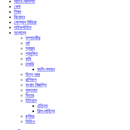
আইন-আদালত
খেলা
শিক্ষা
বিনোদন
সোশ্যাল মিডিয়া
লাইফস্টাইল
অন্যান্য
সম্পাদকীয়
ধর্ম
স্বাস্থ্য
প্রযুক্তি
কৃষি
চাকরি
বদলি-পদায়ন
ভিন্ন খবর
রাশিফল
সংবাদ বিজ্ঞপ্তি
মুক্তমত
ফিচার
ইতিহাস
ঐতিহ্য
শিল্প-সাহিত্য
ছবিঘর
ভিডিও