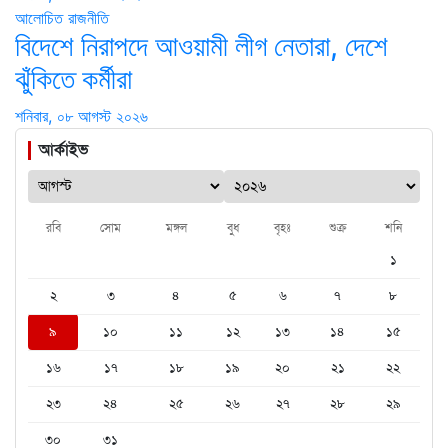
আলোচিত
রাজনীতি
বিদেশে নিরাপদে আওয়ামী লীগ নেতারা, দেশে
ঝুঁকিতে কর্মীরা
শনিবার, ০৮ আগস্ট ২০২৬
আর্কাইভ
রবি
সোম
মঙ্গল
বুধ
বৃহঃ
শুক্র
শনি
১
২
৩
৪
৫
৬
৭
৮
৯
১০
১১
১২
১৩
১৪
১৫
১৬
১৭
১৮
১৯
২০
২১
২২
২৩
২৪
২৫
২৬
২৭
২৮
২৯
৩০
৩১