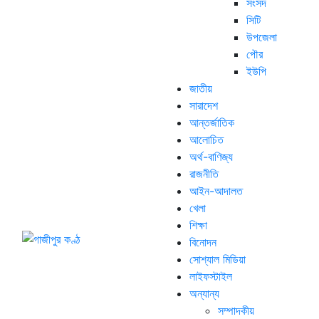
সংসদ
সিটি
উপজেলা
পৌর
ইউপি
জাতীয়
সারাদেশ
আন্তর্জাতিক
আলোচিত
অর্থ-বাণিজ্য
রাজনীতি
আইন-আদালত
খেলা
শিক্ষা
বিনোদন
সোশ্যাল মিডিয়া
লাইফস্টাইল
অন্যান্য
সম্পাদকীয়