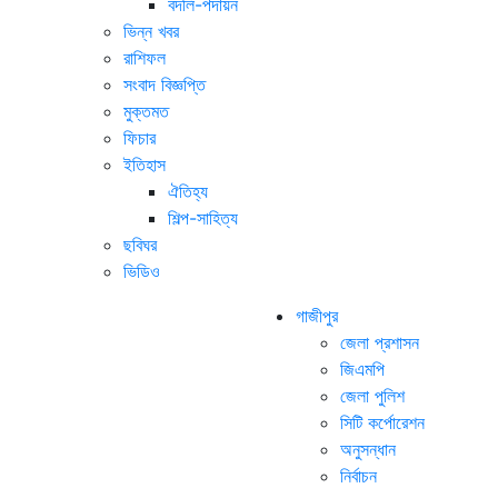
বদলি-পদায়ন
ভিন্ন খবর
রাশিফল
সংবাদ বিজ্ঞপ্তি
মুক্তমত
ফিচার
ইতিহাস
ঐতিহ্য
শিল্প-সাহিত্য
ছবিঘর
ভিডিও
গাজীপুর
জেলা প্রশাসন
জিএমপি
জেলা পুলিশ
সিটি কর্পোরেশন
অনুসন্ধান
নির্বাচন