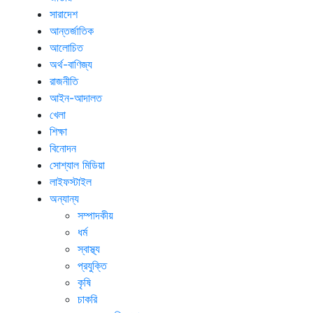
সারাদেশ
আন্তর্জাতিক
আলোচিত
অর্থ-বাণিজ্য
রাজনীতি
আইন-আদালত
খেলা
শিক্ষা
বিনোদন
সোশ্যাল মিডিয়া
লাইফস্টাইল
অন্যান্য
সম্পাদকীয়
ধর্ম
স্বাস্থ্য
প্রযুক্তি
কৃষি
চাকরি