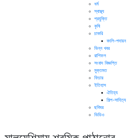
ধর্ম
স্বাস্থ্য
প্রযুক্তি
কৃষি
চাকরি
বদলি-পদায়ন
ভিন্ন খবর
রাশিফল
সংবাদ বিজ্ঞপ্তি
মুক্তমত
ফিচার
ইতিহাস
ঐতিহ্য
শিল্প-সাহিত্য
ছবিঘর
ভিডিও
মালয়েশিয়ায় শ্রমিক পাঠানোর